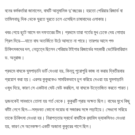
বনের কর্মকর্তারা জানালেন, বাঘটি আনুমানিক দু’বছরের। হয়তো পেরিয়ার রিজার্ভ বা
তামিলনাড়ু দিক থেকে ঘুরতে ঘুরতে চলে এসেছিল চাষাবাদের এলাকায়।
খবর পেয়ে ছুটে আসে বন দফতরের টিম। প্রথমে তারা গর্তের মুখ ঢেকে দেয় লোহার
গ্রিল দিয়ে—যাতে বাঘ অতর্কিতে উঠে আসতে না পারে। তারপর আসে পশু
চিকিৎসকদের দল, নেতৃত্বে ছিলেন পেরিয়ার টাইগার রিজার্ভের সহকারী ভেটেরিনারিয়ান
ড. অনুরাজ।
প্রথমে বাঘকে ঘুমপাড়ানি ডার্ট দেওয়া হয়, কিন্তু পুরোপুরি কাজ না করায় দ্বিতীয়বার
প্রয়োগ করা হয়। এরপর কুকুরকেও সাময়িকভাবে চুপ করিয়ে দেওয়া হয় ঘুমপাড়ানি
ওষুধ দিয়ে, কারণ সে একটানা ঘেউ ঘেউ করছিল, যা বাঘকে উত্তেজিত করতে পারত।
দুজনকেই সাবধানে তোলা হয় গর্ত থেকে। কুকুরটি প্রায় অক্ষত ছিল। বাঘের মুখে কিছু
কাঁটা লেগে ছিল—সম্ভবত কোনো শুয়োর বা সজারুর সঙ্গে লড়াইয়ে। সেগুলো সরিয়ে
তাকে চিকিৎসা দেওয়া হয়। নিরাপত্তার স্বার্থে বাঘটিকে র‍্যাবিস ভ্যাকসিনও দেওয়া
হয়, কারণ সে অনেকক্ষণ একটি অজানা কুকুরের পাশে ছিল।