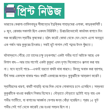
ভারতের কেরালা-তামিলনাড়ুর সীমান্তের ইদুক্কির পাহাড়ঘেরা এলাকা, কাদুক্কাসিটি।
৮ জুন, রোববার সকালটা ছিল একদম নিরিবিলি। চিরাচরিতভাবেই কার্ডামম বাগানে দিন
শুরু করেছিলেন স্থানীয় কৃষকেরা। হঠাৎ করেই কোথা থেকে যেন ভেসে এলো অদ্ভুত
এক গর্জন আর কুকুরের চিৎকার। সবাই ছুট লাগাল সেই শব্দের উৎস খুঁজতে।
ঘটনাস্থলে পৌঁছে তো তাদের চক্ষু চড়কগাছ! একটা গভীর গর্তে আটকে আছে এক
বিশাল বাঘ—আর তার পাশেই একটা কুকুর! এমন দৃশ্য সিনেমাতেও কল্পনা করা যায়
না। মনে হতেই পারে—এখনই হয়তো বাঘটা থাবা মারবে। কিন্তু অবাক করা ব্যাপার,
দীর্ঘ সময় একসঙ্গে থাকার পরও বাঘটি একবারের জন্যও কুকুরটিকে আক্রমণ করেনি।
স্থানীয়দের ধারণা, বাঘটি পাহাড়ি বনের দিক থেকে লোকালয়ে চলে এসেছিল। সম্ভবত
কুকুরটিকে ধাওয়া করছিল শিকার হিসেবে। দৌড়াতে দৌড়াতে দুটোই পড়ে যায় এক
গভীর গর্তটিতে, যা বাগানের আবর্জনা ফেলার জন্য খোঁড়া হয়েছিল। প্রায় ১৫ ফুট
গভীর সেই গর্ত থেকে কারোই বের হওয়া সম্ভব ছিল না।