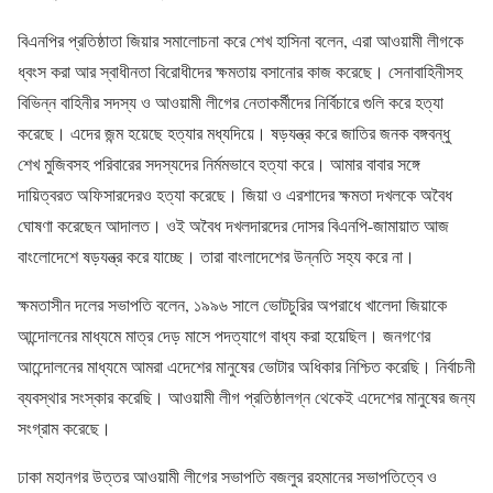
বিএনপির প্রতিষ্ঠাতা জিয়ার সমালোচনা করে শেখ হাসিনা বলেন, এরা আওয়ামী লীগকে
ধ্বংস করা আর স্বাধীনতা বিরোধীদের ক্ষমতায় বসানোর কাজ করেছে। সেনাবাহিনীসহ
বিভিন্ন বাহিনীর সদস্য ও আওয়ামী লীগের নেতাকর্মীদের নির্বিচারে গুলি করে হত্যা
করেছে। এদের জন্ম হয়েছে হত্যার মধ্যদিয়ে। ষড়যন্ত্র করে জাতির জনক বঙ্গবন্ধু
শেখ মুজিবসহ পরিবারের সদস্যদের নির্মমভাবে হত্যা করে। আমার বাবার সঙ্গে
দায়িত্বরত অফিসারদেরও হত্যা করেছে। জিয়া ও এরশাদের ক্ষমতা দখলকে অবৈধ
ঘোষণা করেছেন আদালত। ওই অবৈধ দখলদারদের দোসর বিএনপি-জামায়াত আজ
বাংলোদেশে ষড়যন্ত্র করে যাচ্ছে। তারা বাংলাদেশের উন্নতি সহ্য করে না।
ক্ষমতাসীন দলের সভাপতি বলেন, ১৯৯৬ সালে ভোটচুরির অপরাধে খালেদা জিয়াকে
আন্দোলনের মাধ্যমে মাত্র দেড় মাসে পদত্যাগে বাধ্য করা হয়েছিল। জনগণের
আন্দেোলনের মাধ্যমে আমরা এদেশের মানুষের ভোটার অধিকার নিশ্চিত করেছি। নির্বাচনী
ব্যবস্থার সংস্কার করেছি। আওয়ামী লীগ প্রতিষ্ঠালগ্ন থেকেই এদেশের মানুষের জন্য
সংগ্রাম করেছে।
ঢাকা মহানগর উত্তর আওয়ামী লীগের সভাপতি বজলুর রহমানের সভাপতিত্বে ও