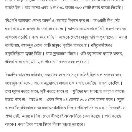
বাজেট ছিল। আর আমরা এবার ৭ লাখ ৬১ হাজার ৭৮৫ কোটি টাকার বাজেট দিয়েছি।
‘বিএনপি-জামায়াত দেশের আদর্শ ও চেতনায় বিশ্বাস করে না। আওয়ামী লীগ সেটা
ধারণ করে এবং জনগণের সেবা করে যাচ্ছে। আপনাদের এলাকাকে সিটি করপোরেশনের
আওতায় এনেছি। কাজ করে যাচ্ছি। আজকে দেশের মানুষ ভূমি ও গৃহ পাচ্ছে। আমরা
বলেছিলাম, বঙ্গবন্ধুর দেশে একটি মানুষও গৃহহীন থাকবে না। বস্তিবাসীদেরও
ভাড়াভিত্তিক ফ্ল্যাট দিচ্ছি। তারা সুন্দরভাবে বাঁচবে। খালি বড়লোকরা ফ্ল্যাটে থাকবে,
গরিবরা থাকবে না, এটা হতে পারে না,’ বলেন সরকারপ্রধান।
বিএনপির আমলের জঙ্গিবাদ, সন্ত্রাসের ফলে সব মানুষ অতিষ্ঠ ছিল বলে মন্তব্য করে
বঙ্গবন্ধুকন্যা বলেন, তাদের আন্দোলনে হাজার হাজার গাছ কেটেছে, রাস্তা কেটেছে।
তারা ধ্বংস করতে জানে, সৃষ্টি করতে জানে না। খুনিদের দল জনগণের কল্যাণ কখনো
করতে পারে না। করেও না। একই দিনে ৬৪ জেলায় ৫০০ বোমা হামলা করল। স্কুল-
কলেজ বিশ্ববিদ্যালয়ে অস্ত্রের ঝনঝনানিতে শিক্ষার পরিবেশ নষ্ট করেছে। নিজেরই তো
শিক্ষা নেই, অন্যকে শিক্ষা দেবে কীভাবে? এসএসসিতে ফেল করেছে। পাস করেছে
অংকে। কারণ টাকা-পয়সা হিসাব-নিকাশ ভালো জানতো।