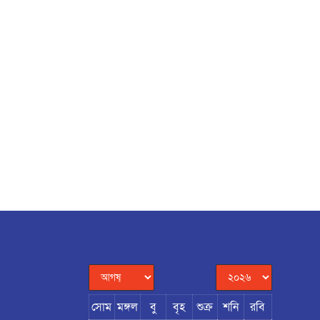
সোম
মঙ্গল
বু
বৃহ
শুক্র
শনি
রবি