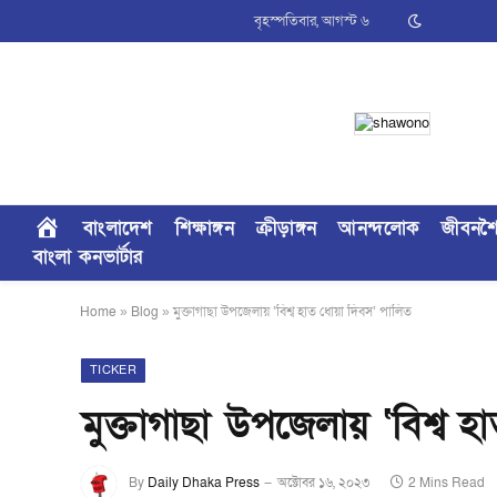
বৃহস্পতিবার, আগস্ট ৬
বাংলাদেশ
শিক্ষাঙ্গন
ক্রীড়াঙ্গন
আনন্দলোক
জীবনশ
বাংলা কনভার্টার
Home
»
Blog
»
মুক্তাগাছা উপজেলায় ‘বিশ্ব হাত ধোয়া দিবস’ পালিত
TICKER
মুক্তাগাছা উপজেলায় ‘বিশ্ব 
By
Daily Dhaka Press
অক্টোবর ১৬, ২০২৩
2 Mins Read