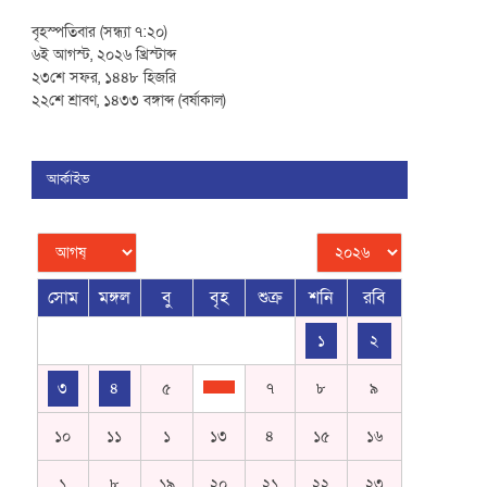
বৃহস্পতিবার (সন্ধ্যা ৭:২০)
৬ই আগস্ট, ২০২৬ খ্রিস্টাব্দ
২৩শে সফর, ১৪৪৮ হিজরি
২২শে শ্রাবণ, ১৪৩৩ বঙ্গাব্দ (বর্ষাকাল)
আর্কাইভ
সোম
মঙ্গল
বু
বৃহ
শুক্র
শনি
রবি
১
২
৩
৪
৫
৭
৮
৯
১০
১১
১
১৩
৪
১৫
১৬
১
৮
১৯
২০
২১
২২
২৩