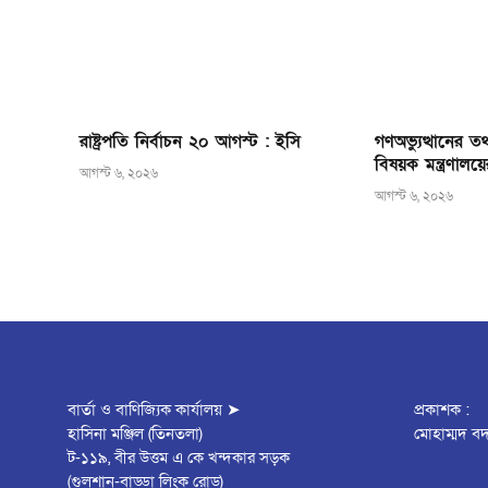
রাষ্ট্রপতি নির্বাচন ২০ আগস্ট : ইসি
গণঅভ্যুত্থানের তথ্যচ
বিষয়ক মন্ত্রণালয়
আগস্ট ৬, ২০২৬
আগস্ট ৬, ২০২৬
বার্তা ও বাণিজ্যিক কার্যালয় ➤
প্রকাশক :
হাসিনা মঞ্জিল (তিনতলা)
মোহাম্মদ বদ
ট-১১৯, বীর উত্তম এ কে খন্দকার সড়ক
(গুলশান-বাড্ডা লিংক রোড)