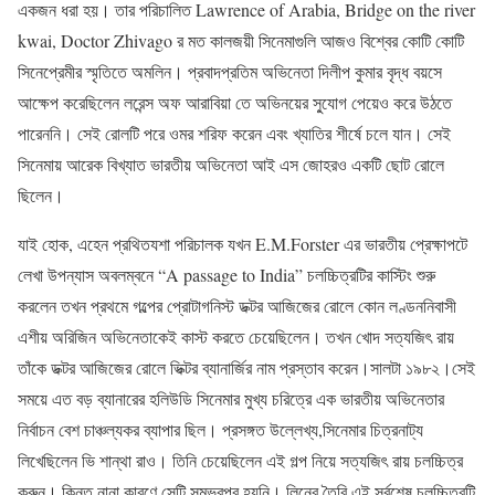
একজন ধরা হয়। তার পরিচালিত Lawrence of Arabia, Bridge on the river
kwai, Doctor Zhivago র মত কালজয়ী সিনেমাগুলি আজও বিশ্বের কোটি কোটি
সিনেপ্রেমীর স্মৃতিতে অমলিন। প্রবাদপ্রতিম অভিনেতা দিলীপ কুমার বৃদ্ধ বয়সে
আক্ষেপ করেছিলেন লরেন্স অফ আরাবিয়া তে অভিনয়ের সু্যোগ পেয়েও করে উঠতে
পারেননি। সেই রোলটি পরে ওমর শরিফ করেন এবং খ্যাতির শীর্ষে চলে যান। সেই
সিনেমায় আরেক বিখ্যাত ভারতীয় অভিনেতা আই এস জোহরও একটি ছোট রোলে
ছিলেন।
যাই হোক, এহেন প্রথিতযশা পরিচালক যখন E.M.Forster এর ভারতীয় প্রেক্ষাপটে
লেখা উপন্যাস অবলম্বনে “A passage to India” চলচ্চিত্রটির কাস্টিং শুরু
করলেন তখন প্রথমে গল্পের প্রোটাগনিস্ট ডক্টর আজিজের রোলে কোন লণ্ডননিবাসী
এশীয় অরিজিন অভিনেতাকেই কাস্ট করতে চেয়েছিলেন। তখন খোদ সত্যজিৎ রায়
তাঁকে ডক্টর আজিজের রোলে ভিক্টর ব্যানার্জির নাম প্রস্তাব করেন।সালটা ১৯৮২।সেই
সময়ে এত বড় ব্যানারের হলিউডি সিনেমার মুখ্য চরিত্রে এক ভারতীয় অভিনেতার
নির্বাচন বেশ চাঞ্চল্যকর ব্যাপার ছিল। প্রসঙ্গত উল্লেখ্য,সিনেমার চিত্রনাট্য
লিখেছিলেন ভি শান্থা রাও। তিনি চেয়েছিলেন এই গল্প নিয়ে সত্যজিৎ রায় চলচ্চিত্র
করুন। কিন্তু নানা কারণে সেটি সম্ভবপর হয়নি। লিনের তৈরি এই সর্বশেষ চলচ্চিত্রটি