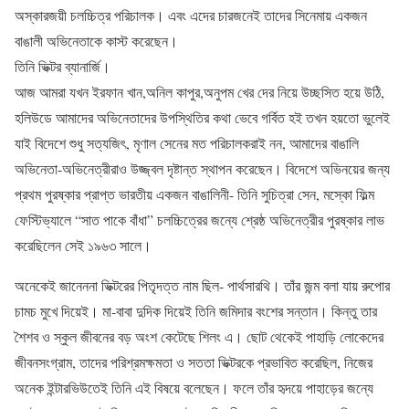
অস্কারজয়ী চলচ্চিত্র পরিচালক। এবং এদের চারজনেই তাদের সিনেমায় একজন
বাঙালী অভিনেতাকে কাস্ট করেছেন।
তিনি ভিক্টর ব্যানার্জি।
আজ আমরা যখন ইরফান খান,অনিল কাপুর,অনুপম খের দের নিয়ে উচ্ছসিত হয়ে উঠি,
হলিউডে আমাদের অভিনেতাদের উপস্থিতির কথা ভেবে গর্বিত হই তখন হয়তো ভুলেই
যাই বিদেশে শুধু সত্যজিৎ, মৃণাল সেনের মত পরিচালকরাই নন, আমাদের বাঙালি
অভিনেতা-অভিনেত্রীরাও উজ্জ্বল দৃষ্টান্ত স্থাপন করেছেন। বিদেশে অভিনয়ের জন্য
প্রথম পুরষ্কার প্রাপ্ত ভারতীয় একজন বাঙালিনী- তিনি সুচিত্রা সেন, মস্কো ফিল্ম
ফেস্টিভ্যালে “সাত পাকে বাঁধা” চলচ্চিত্রের জন্যে শ্রেষ্ঠ অভিনেত্রীর পুরষ্কার লাভ
করেছিলেন সেই ১৯৬৩ সালে।
অনেকেই জানেননা ভিক্টরের পিতৃদত্ত নাম ছিল- পার্থসারথি। তাঁর জন্ম বলা যায় রুপোর
চামচ মুখে দিয়েই। মা-বাবা দুদিক দিয়েই তিনি জমিদার বংশের সন্তান। কিন্তু তার
শৈশব ও স্কুল জীবনের বড় অংশ কেটেছে শিলং এ। ছোট থেকেই পাহাড়ি লোকেদের
জীবনসংগ্রাম, তাদের পরিশ্রমক্ষমতা ও সততা ভিক্টরকে প্রভাবিত করেছিল, নিজের
অনেক ইন্টারভিউতেই তিনি এই বিষয়ে বলেছেন। ফলে তাঁর হৃদয়ে পাহাড়ের জন্যে