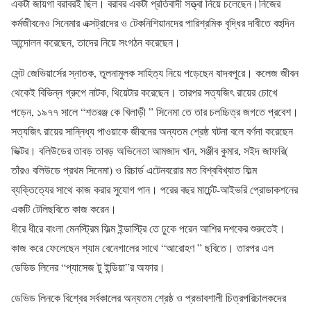
একটা জায়গা বরাবরই ছিল। বরাবর একটা প্রতিবাদী সত্ত্বা নিয়ে চলেছেন।নিজের
কর্মজীবনেও সিনেমার এক্সট্রাদের ও টেকনিশিয়ানদের পারিশ্রমিক বৃদ্ধির দাবীতে বহুদিন
আন্দোলন করেছেন, তাদের নিয়ে সংগঠন করেছেন।
সেন্ট জেভিয়ার্সের স্নাতক, তুলনামুলক সাহিত্য নিয়ে পড়েছেন যাদবপুরে। কলেজ জীবন
থেকেই বিভিন্ন গ্রুপে নাটক, থিয়েটার করেছেন। তারপর সত্যজিৎ রায়ের চোখে
পড়েন, ১৯৭৭ সালে “শতরঞ্জ কে খিলাড়ী ” সিনেমা তে তার চলচ্চিত্র জগতে প্রবেশ।
সত্যজিৎ রায়ের সান্নিধ্য পাওয়াকে জীবনের অন্যতম শ্রেষ্ঠ ঘটনা বলে বর্ণনা করেছেন
ভিক্টর। বলিউডের তাবড় তাবড় অভিনেতা আমজাদ খান, সঞ্জীব কুমার, সইদ জাফরি(
তাঁরও বলিউডে প্রথম সিনেমা) ও রিচার্ড এটেনবরোর মত বিশ্ববিখ্যাত ফিল্ম
ব্যক্তিত্যের সাথে কাজ করার সুযোগ পান। পরের বছর মার্চেন্ট-আইভরি প্রোডাকশনের
একটি টেলিছবিতে কাজ করেন।
ধীরে ধীরে বাংলা মেনস্ট্রিম ফিল্ম ইন্ডাস্ট্রি তে ঢুকে পরেন আশির দশকের শুরুতেই।
কাজ করে ফেলেছেন শ্যাম বেনেগালের সাথে “আরোহণ ” ছবিতে। তারপর এল
ডেভিড লিনের “প্যাসেজ টু ইন্ডিয়া”র অফার।
ডেভিড লিনকে বিশ্বের সর্বকালের অন্যতম শ্রেষ্ঠ ও প্রভাবশালী চিত্রপরিচালকদের