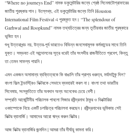
“Where no journeys End” নামক ডকুমেন্টারির জন্যে শ্রেষ্ঠ সিনেমাটোগ্রাফারের
জাতীয় পুরষ্কার পান। উল্লেখ্য, এই ডকুমেন্টারির জন্যে তিনি Houston
International Film Festival এ পুরষ্কৃত হন। “The splendour of
Garhwal and Roopkund” নামক তথ্যচিত্রের জন্য তৃতীয়বার জাতীয় পুরষ্কারে
ভূষিত হন।
শুধু উত্তরাখন্ড নয়, উত্তর-পূর্ব ভারতেও বিভিন্ন জনসেবামূলক কর্মকান্ডের সাথে তিনি
যুক্ত। সম্ভবত এই আন্দোলনের সূত্র ধরেই তাঁর সংসদীয় রাজনীতিতে প্রবেশ, কিন্তু
তা তেমন সাফল্য পায়নি।
এমন একজন অসামান্য ব্যক্তিত্বকে কি বাঙালি তাঁর প্রাপ্য গুরুত্ব, মর্যাদাটুকু দিল?
বাংলা ফিল্ম ইন্ডাস্ট্রিও ভিক্টরকে সেভাবে ব্যবহারই করল না। বাংলা তথা ভারতীয়
সিনেমায়, সংস্কৃতিতে তাঁর অবদান অন্য অনেকের চেয়ে বেশী।
সম্প্রতি আর্জেন্টিনীয় পরিচালক পাবলো সিজার রবীন্দ্রনাথ ঠাকুর ও ভিক্টোরিয়া
ওকাম্পোকে নিয়ে একটি চলচ্চিত্র পরিচালনা করছেন। রবীন্দ্রনাথের ভূমিকায় সেই
ভিক্টর ব্যানার্জি। আমাদের আরো ঋদ্ধ করুন ভিক্টর।
আজ ভিক্টর ব্যানার্জির জন্মদিন | আমরা তাঁর দীর্ঘায়ু কামনা করি।