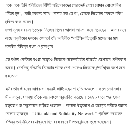
একে একে তিনি হলিউডের বিশিষ্ট পরিচালকদের প্রোজেক্ট যেমন রোমান পোলান্সকির
“বিটার মুন”, জেরি লন্ডনের সাথে “দাদাহ ইজ ডেথ”, রোনাল্ড নিয়েমের “ফরেন বডি”
ছবিতে কাজ করেন।
বাংলা মূলধারার চলচ্চিত্রেও নিজের নিজের আলাদা জায়গা করে নিয়েছেন। আমার মনে
আছে নব্বইয়ের দশকের শেষার্ধে তাঁর অভিনীত “লাঠি”চলচ্চিত্রটি মাসের পর মাস
চলেছিল বিভিন্ন বাংলা প্রেক্ষাগৃহে।
এত বর্ণময় কেরিয়ার হওয়া সত্ত্বেও নিজেকে লাইমলাইটের বাইরেই রেখেছেন বেশীরভাগ
সময়ে। বেশকিছু বলিউডি সিনেমায় তাঁকে দেখা গেলেও নিজেকে ইন্ডাস্ট্রির অংশ মনে
করতেননা।
ভিক্টর তাঁর জীবনের অধিকাংশ সময়ই কাটিয়েছেন পাহাড়ি অঞ্চলে। ফলে সেখানকার
জীবনযাত্রা, সমস্যা তাঁকে অনেকাংশে প্রভাবিত করেছে। ১৯৯০ সালে শুরু হওয়া
উত্তরাখণ্ড আন্দোলনে জড়িয়ে পরেছেন। আলাদা উত্তরাখণ্ড রাজ্যের দাবীতে বারবার
সোচ্চার হয়েছেন। “Uttarakhand Solidarity Network ” প্রতিষ্ঠা করেছেন।
বিভিন্ন তথ্যচিত্রের মাধ্যমে বিশ্বের দরবারে উত্তরাখন্ডকে তুলে ধরেছেন।