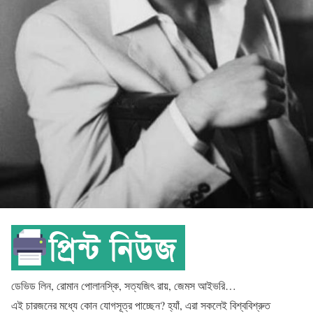
ডেভিড লিন, রোমান পোলানস্কি, সত্যজিৎ রায়, জেমস আইভরি…
এই চারজনের মধ্যে কোন যোগসূত্র পাচ্ছেন? হ্যাঁ, এরা সকলেই বিশ্ববিশ্রুত