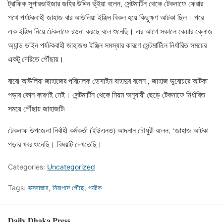
ট্রাফিক সুপারভাইজার জহির উদ্দিন ভূঁইয়া বলেন, সেন্টমার্টিন থেকে টেকনাফে ফেরার
পথে পর্যটকবাহী জাহাজ বার আউলিয়া ইঞ্জিন বিকল হয়ে কিছুক্ষণ আটকা ছিল। পরে
এক ইঞ্জিন নিয়ে টেকনাফে রওনা করছে বলে শুনেছি। এর আগে সকালে কেয়ার ক্লোজ
অ্যান্ড ডাইন পর্যটকবাহী জাহাজও ইঞ্জিন সমস্যার কারণে সেন্টমার্টিনে নির্ধারিত সময়ের
একটু দেরিতে পৌঁছায়।
বারো আউলিয়া জাহাজের পরিচালক হোসাইন বাহাদুর বলেন , জাহাজ ডুবোচরে আটকা
পড়ার কোন কারণই নেই। সেন্টমার্টিন থেকে নিয়ম অনুযায়ী ছেড়ে টেকনাফে নির্ধারিত
সময়ে পৌঁছায় জাহাজটি৷
টেকনাফ উপজেলা নির্বাহী কর্মকর্তা (ইউএনও) আদনান চৌধুরী বলেন, ‘জাহাজ আটকা
পড়ার খবর শুনেছি। বিষয়টি দেখতেছি।
Categories:
Uncategorized
Tags:
কক্সবাজার
,
নিরাপদে পৌঁছে
,
পর্যটক
Daily Dhaka Press