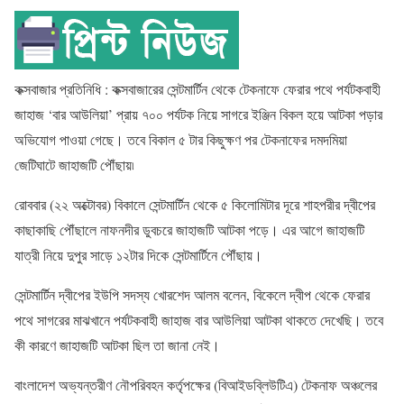
কক্সবাজার প্রতিনিধি :
কক্সবাজারের সেন্টমার্টিন থেকে টেকনাফে ফেরার পথে পর্যটকবাহী
জাহাজ ‘বার আউলিয়া’ প্রায় ৭০০ পর্যটক নিয়ে সাগরে ইঞ্জিন বিকল হয়ে আটকা পড়ার
অভিযোগ পাওয়া গেছে। তবে বিকাল ৫ টার কিছুক্ষণ পর টেকনাফের দমদমিয়া
জেটিঘাটে জাহাজটি পৌঁছায়৷
রোববার (২২ অক্টোবর) বিকালে সেন্টমার্টিন থেকে ৫ কিলোমিটার দূরে শাহপরীর দ্বীপের
কাছাকাছি পৌঁছালে নাফনদীর ডুবচরে জাহাজটি আটকা পড়ে। এর আগে জাহাজটি
যাত্রী নিয়ে দুপুর সাড়ে ১২টার দিকে সেন্টমার্টিনে পৌঁছায়।
সেন্টমার্টিন দ্বীপের ইউপি সদস্য খোরশেদ আলম বলেন, বিকেলে দ্বীপ থেকে ফেরার
পথে সাগরের মাঝখানে পর্যটকবাহী জাহাজ বার আউলিয়া আটকা থাকতে দেখেছি। তবে
কী কারণে জাহাজটি আটকা ছিল তা জানা নেই।
বাংলাদেশ অভ্যন্তরীণ নৌপরিবহন কর্তৃপক্ষের (বিআইডব্লিউটিএ) টেকনাফ অঞ্চলের