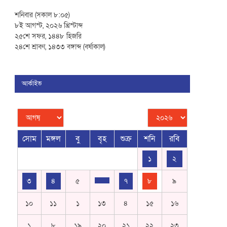
শনিবার (সকাল ৮:০৫)
৮ই আগস্ট, ২০২৬ খ্রিস্টাব্দ
২৫শে সফর, ১৪৪৮ হিজরি
২৪শে শ্রাবণ, ১৪৩৩ বঙ্গাব্দ (বর্ষাকাল)
আর্কাইভ
সোম
মঙ্গল
বু
বৃহ
শুক্র
শনি
রবি
১
২
৩
৪
৫
৭
৮
৯
১০
১১
১
১৩
৪
১৫
১৬
১
৮
১৯
২০
২১
২২
২৩