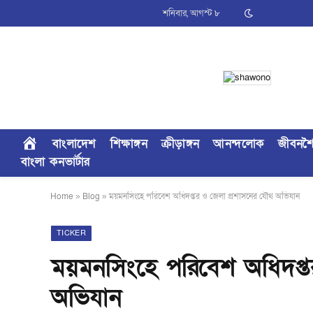
শনিবার, আগস্ট ৮
বাংলাদেশ
শিক্ষাঙ্গন
ক্রীড়াঙ্গন
আনন্দলোক
জীবনশ
বাংলা কনভার্টার
Home
»
Blog
»
ময়মনসিংহে পরিবেশ অধিদপ্তর ও জেলা প্রশাসনের যৌথ অভিযান
TICKER
ময়মনসিংহে পরিবেশ অধিদপ্ত
অভিযান