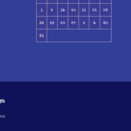
১
৮
১৯
২০
২১
২২
২৩
২৪
২৫
২৬
২৭
২
৯
৩০
৩১
ীতি
ital