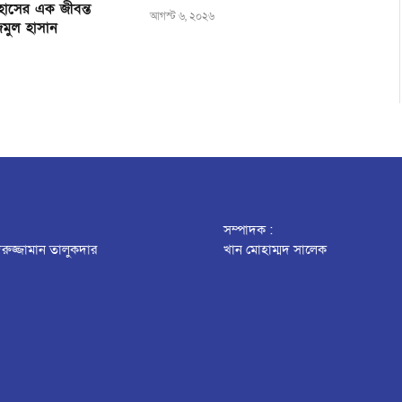
হাসের এক জীবন্ত
আগস্ট ৬, ২০২৬
জমুল হাসান
সম্পাদক :
রুজ্জামান তালুকদার
খান মোহাম্মদ সালেক