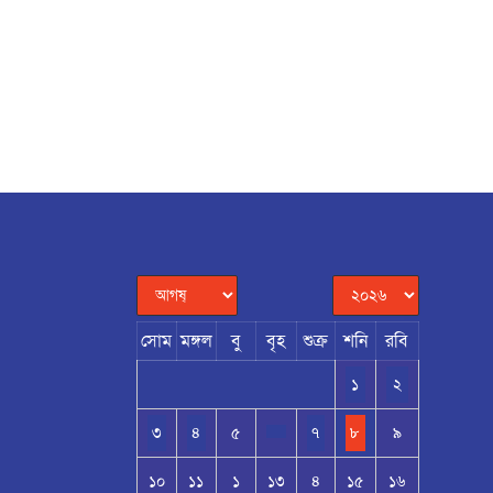
সোম
মঙ্গল
বু
বৃহ
শুক্র
শনি
রবি
১
২
৩
৪
৫
৭
৮
৯
১০
১১
১
১৩
৪
১৫
১৬