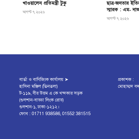
খাওয়ালেন প্রতিমন্ত্রী টুকু
ছাত্র-জনতার ইতি
স্মারক : এম. না
আগস্ট ৭, ২০২৬
আগস্ট ৭, ২০২৬
বার্তা ও বাণিজ্যিক কার্যালয় ➤
প্রকাশক :
হাসিনা মঞ্জিল (তিনতলা)
মোহাম্মদ বদ
ট-১১৯, বীর উত্তম এ কে খন্দকার সড়ক
(গুলশান-বাড্ডা লিংক রোড)
গুলশান-১, ঢাকা-১২১২।
ফোন : 01711 938586, 01552 381515