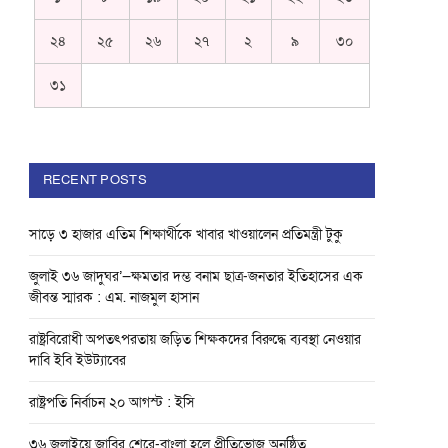
২৪
২৫
২৬
২৭
২
৯
৩০
৩১
RECENT POSTS
সাড়ে ৩ হাজার এতিম শিক্ষার্থীকে খাবার খাওয়ালেন প্রতিমন্ত্রী টুকু
জুলাই ৩৬ জাদুঘর’—ক্ষমতার দম্ভ বনাম ছাত্র-জনতার ইতিহাসের এক
জীবন্ত স্মারক : এম. নাজমুল হাসান
রাষ্ট্রবিরোধী অপতৎপরতায় জড়িত শিক্ষকদের বিরুদ্ধে ব্যবস্থা নেওয়ার
দাবি ইবি ইউট্যাবের
রাষ্ট্রপতি নির্বাচন ২০ আগস্ট : ইসি
৩৬ জুলাইয়ে জাবির শেরে-বাংলা হলে প্রীতিভোজ অনুষ্ঠিত