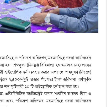
ময়মনসিংহ ও পরিবেশ অধিদপ্তর, ময়মনসিংহ জেলা কার্যালয়ের
রা হয়। শব্দদূষণ (নিয়ন্ত্রণ) বিধিমালা ২০০৬ এর ৮(২) লংঘন
হাইড্রোলিক হর্ন ব্যবহার করার অপরাধে ‘শব্দদূষণ (নিয়ন্ত্রণ)
িকে ২,৫০০/-(দুই হাজার পাঁচশত) টাকা জরিমানা ধার্যপূর্বক
শব্দ সৃষ্টিকারী ১০ টি হাইড্রোলিক হর্ন জব্দ করা হয়।
 এক্সিকিউটিভ ম্যাজিস্ট্রেট জনাব শারমিন আক্তার রিমা ও
েন এবং পরিবেশ অধিদপ্তর, ময়মনসিংহ জেলা কার্যালয়ের