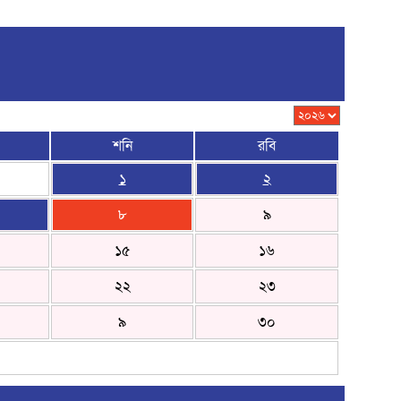
শনি
রবি
১
২
৮
৯
১৫
১৬
২২
২৩
৯
৩০