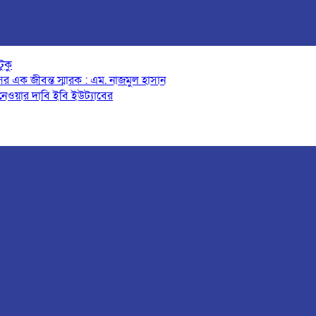
ুকু
র এক জীবন্ত স্মারক : এম. নাজমুল হাসান
 নেওয়ার দাবি ইবি ইউট্যাবের