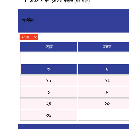
২৪শে শ্রাবণ, ১৪৩৩ বঙ্গাব্দ (বর্ষাকাল)
আর্কাইভ
সোম
মঙ্গল
৩
৪
১০
১১
১
৮
২৪
২৫
৩১