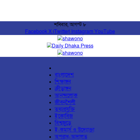
শনিবার, আগস্ট ৮
Facebook
X (Twitter)
Instagram
YouTube
বাংলাদেশ
শিক্ষাঙ্গন
ক্রীড়াঙ্গন
আনন্দলোক
জীবনশৈলী
তথ্যপ্রযুক্তি
ইকোবিজ
বিশ্বজুড়ে
ই-কমার্স ও উদ্যোক্তা
অপরাধ-আদালত