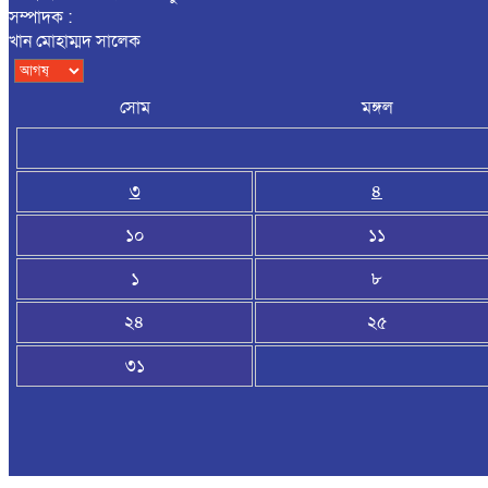
সম্পাদক :
খান মোহাম্মদ সালেক
সোম
মঙ্গল
৩
৪
১০
১১
১
৮
২৪
২৫
৩১