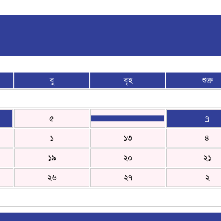
বু
বৃহ
শুক্র
৫
৭
১
১৩
৪
১৯
২০
২১
২৬
২৭
২