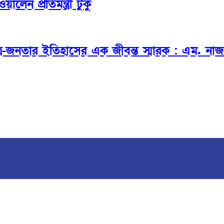
লেন প্রতিমন্ত্রী টুকু
্র-জনতার ইতিহাসের এক জীবন্ত স্মারক : এম. নাজ