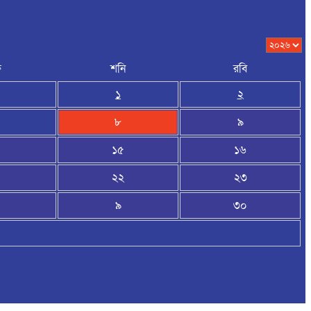
র
শনি
রবি
১
২
৮
৯
১৫
১৬
২২
২৩
৯
৩০