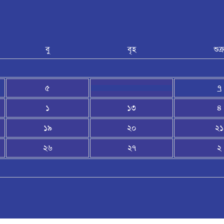
বু
বৃহ
শুক্
৫
৭
১
১৩
৪
১৯
২০
২১
২৬
২৭
২