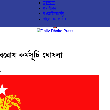
মুক্তবাক
ধর্মজীবন
ইংরেজি ভার্সন
বাংলা কনভার্টার
বরোধ কর্মসূচি ঘোষনা
d