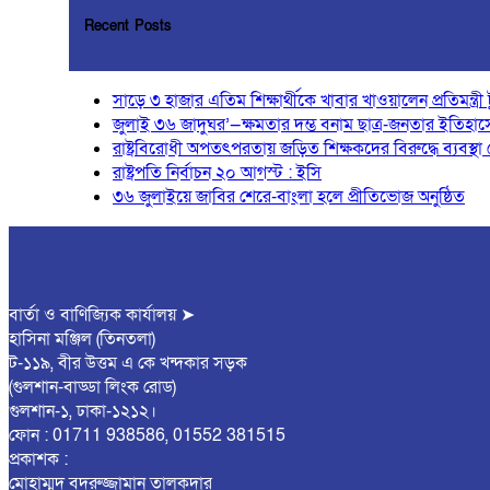
Recent Posts
সাড়ে ৩ হাজার এতিম শিক্ষার্থীকে খাবার খাওয়ালেন প্রতিমন্ত্রী ট
জুলাই ৩৬ জাদুঘর’—ক্ষমতার দম্ভ বনাম ছাত্র-জনতার ইতিহাসে
রাষ্ট্রবিরোধী অপতৎপরতায় জড়িত শিক্ষকদের বিরুদ্ধে ব্যবস্থা
রাষ্ট্রপতি নির্বাচন ২০ আগস্ট : ইসি
৩৬ জুলাইয়ে জাবির শেরে-বাংলা হলে প্রীতিভোজ অনুষ্ঠিত
বার্তা ও বাণিজ্যিক কার্যালয় ➤
হাসিনা মঞ্জিল (তিনতলা)
ট-১১৯, বীর উত্তম এ কে খন্দকার সড়ক
(গুলশান-বাড্ডা লিংক রোড)
গুলশান-১, ঢাকা-১২১২।
ফোন : 01711 938586, 01552 381515
প্রকাশক :
মোহাম্মদ বদরুজ্জামান তালুকদার