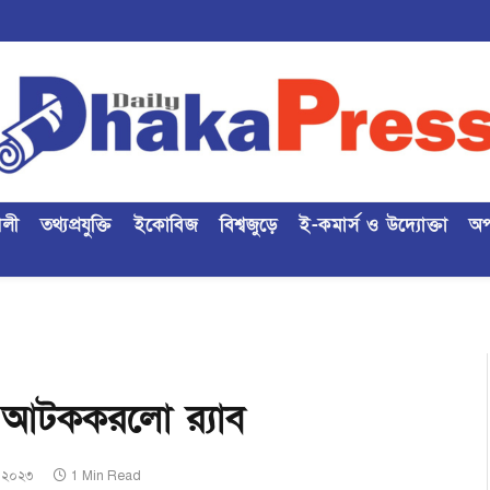
ৈলী
তথ্যপ্রযুক্তি
ইকোবিজ
বিশ্বজুড়ে
ই-কমার্স ও উদ্যোক্তা
অপ
কে আটককরলো র‍্যাব
, ২০২৩
1 Min Read