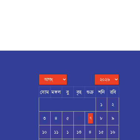
সোম
মঙ্গল
বু
বৃহ
শুক্র
শনি
রবি
১
২
৩
৪
৫
৭
৮
৯
১০
১১
১
১৩
৪
১৫
১৬