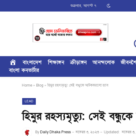
শুক্রবার, আগস্ট ৭
বাংলাদেশ
শিক্ষাঙ্গন
ক্রীড়াঙ্গন
আনন্দলোক
জীবনশ
বাংলা কনভার্টার
Home
»
Blog
»
হিমুর রহস্যমৃত্যু: সেই বন্ধুকে আটককরলো র‍্যাব
LEAD
হিমুর রহস্যমৃত্যু: সেই বন্ধু
By
Daily Dhaka Press
নভেম্বর ৩, ২০২৩
Updated:
নভেম্বর ৩