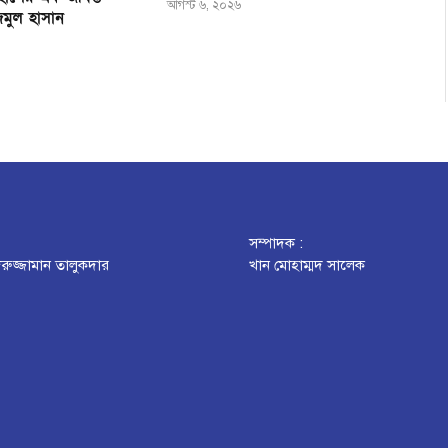
আগস্ট ৬, ২০২৬
জমুল হাসান
সম্পাদক :
রুজ্জামান তালুকদার
খান মোহাম্মদ সালেক