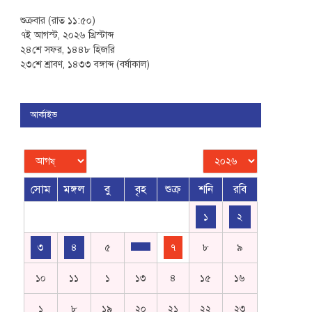
শুক্রবার (রাত ১১:৫০)
৭ই আগস্ট, ২০২৬ খ্রিস্টাব্দ
২৪শে সফর, ১৪৪৮ হিজরি
২৩শে শ্রাবণ, ১৪৩৩ বঙ্গাব্দ (বর্ষাকাল)
আর্কাইভ
সোম
মঙ্গল
বু
বৃহ
শুক্র
শনি
রবি
১
২
৩
৪
৫
৭
৮
৯
১০
১১
১
১৩
৪
১৫
১৬
১
৮
১৯
২০
২১
২২
২৩