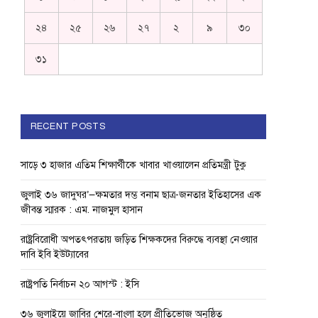
২৪
২৫
২৬
২৭
২
৯
৩০
৩১
RECENT POSTS
সাড়ে ৩ হাজার এতিম শিক্ষার্থীকে খাবার খাওয়ালেন প্রতিমন্ত্রী টুকু
জুলাই ৩৬ জাদুঘর’—ক্ষমতার দম্ভ বনাম ছাত্র-জনতার ইতিহাসের এক
জীবন্ত স্মারক : এম. নাজমুল হাসান
রাষ্ট্রবিরোধী অপতৎপরতায় জড়িত শিক্ষকদের বিরুদ্ধে ব্যবস্থা নেওয়ার
দাবি ইবি ইউট্যাবের
রাষ্ট্রপতি নির্বাচন ২০ আগস্ট : ইসি
৩৬ জুলাইয়ে জাবির শেরে-বাংলা হলে প্রীতিভোজ অনুষ্ঠিত