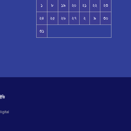
১
৮
১৯
২০
২১
২২
২৩
২৪
২৫
২৬
২৭
২
৯
৩০
৩১
ীতি
igital