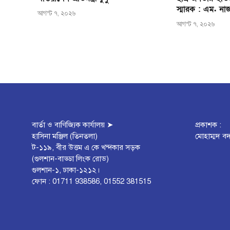
স্মারক : এম. না
আগস্ট ৭, ২০২৬
আগস্ট ৭, ২০২৬
বার্তা ও বাণিজ্যিক কার্যালয় ➤
প্রকাশক :
হাসিনা মঞ্জিল (তিনতলা)
মোহাম্মদ বদ
ট-১১৯, বীর উত্তম এ কে খন্দকার সড়ক
(গুলশান-বাড্ডা লিংক রোড)
গুলশান-১, ঢাকা-১২১২।
ফোন : 01711 938586, 01552 381515