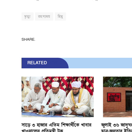
মৃত্যু
রহস্যময়
হিমু
SHARE.
RELATED
POSTS
সাড়ে ৩ হাজার এতিম শিক্ষার্থীকে খাবার
জুলাই ৩৬ জাদুঘর
খাওয়ালেন প্রতিমন্ত্রী টুকু
ছাত্র-জনতার ইতি