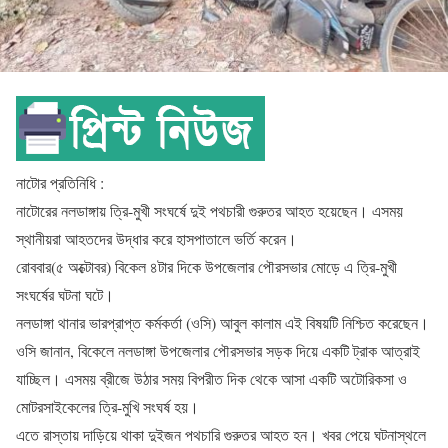
নাটোর প্রতিনিধি :
নাটোরের নলডাঙ্গায় ত্রি-মুখী সংঘর্ষে দুই পথচারী গুরুতর আহত হয়েছেন। এসময়
স্থানীয়রা আহতদের উদ্ধার করে হাসপাতালে ভর্তি করেন।
রোববার(৫ অক্টোবর) বিকেল ৪টার দিকে উপজেলার পৌরসভার মোড়ে এ ত্রি-মুখী
সংঘর্ষের ঘটনা ঘটে।
নলডাঙ্গা থানার ভারপ্রাপ্ত কর্মকর্তা (ওসি) আবুল কালাম এই বিষয়টি নিশ্চিত করেছেন।
ওসি জানান, বিকেলে নলডাঙ্গা উপজেলার পৌরসভার সড়ক দিয়ে একটি ট্রাক আত্রাই
যাচ্ছিল। এসময় ব্রীজে উঠার সময় বিপরীত দিক থেকে আসা একটি অটোরিকসা ও
মোটরসাইকেলের ত্রি-মুখি সংঘর্ষ হয়।
এতে রাস্তায় দাড়িয়ে থাকা দুইজন পথচারি গুরুতর আহত হন। খবর পেয়ে ঘটনাস্থলে