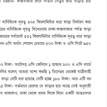
ছে। চট্টগ্রাম- কক্সবাজার রুটে সাতটি সেতুর জন্য বাড়তি ৫৪
ুটে বাণিজ্যিক দূরত্ব ২০৫ কিলোমিটার ধরে ভাড়া নির্ধারণ করা
ের বাণিজ্যিক দূরত্ব বিবেচনায় ঢাকা-কক্সবাজার পর্যন্ত ভাড়া
সবাজারের সর্বমোট ৫৫১ কিলোমিটার বাণিজ্যিক দূরত্ব ধরে ভাড়া
পথে নন-এসি অর্থাৎ শোভন চেয়ারে ৫০০ টাকা ও এসি সিটে ৯৫০
০ টাকা। ভ্যাটসহ এসি কেবিনে ১ হাজার ২০০ ও এসি বার্থে
বির বলেন, আমরা আশা করছি ১ ডিসেম্বর থেকেই যাত্রীবাহী
ম্ন ভাড়া যেটি ধরা হয়েছে সেটি হচ্ছে ১৮৮ টাকা। আর এটি নন
র ৭২৫ টাকা। বর্তমানে রেলের যে ভাড়ার হার আছে সেই অনুযায়ী
রস্তাব থাকলেও, ঢাকা থেকে প্রথম দিকে দিনে একটি আন্তঃনগর