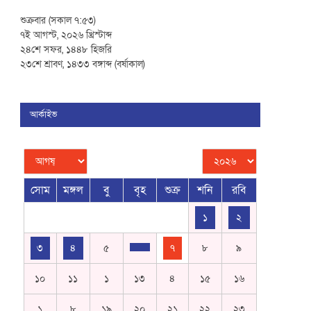
শুক্রবার (সকাল ৭:৫৩)
৭ই আগস্ট, ২০২৬ খ্রিস্টাব্দ
২৪শে সফর, ১৪৪৮ হিজরি
২৩শে শ্রাবণ, ১৪৩৩ বঙ্গাব্দ (বর্ষাকাল)
আর্কাইভ
সোম
মঙ্গল
বু
বৃহ
শুক্র
শনি
রবি
১
২
৩
৪
৫
৭
৮
৯
১০
১১
১
১৩
৪
১৫
১৬
১
৮
১৯
২০
২১
২২
২৩