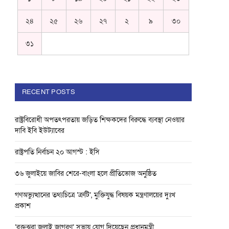
২৪
২৫
২৬
২৭
২
৯
৩০
৩১
RECENT POSTS
রাষ্ট্রবিরোধী অপতৎপরতায় জড়িত শিক্ষকদের বিরুদ্ধে ব্যবস্থা নেওয়ার
দাবি ইবি ইউট্যাবের
রাষ্ট্রপতি নির্বাচন ২০ আগস্ট : ইসি
৩৬ জুলাইয়ে জাবির শেরে-বাংলা হলে প্রীতিভোজ অনুষ্ঠিত
গণঅভ্যুত্থানের তথ্যচিত্রে ‘ত্রুটি’, মুক্তিযুদ্ধ বিষয়ক মন্ত্রণালয়ের দুঃখ
প্রকাশ
‘রক্তঝরা জুলাই জাগরণ’ সভায় যোগ দিয়েছেন প্রধানমন্ত্রী