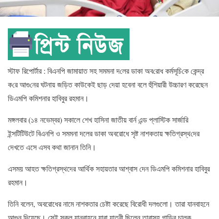
স্টাফ রিপোর্টার :
বিএন‌পি জামায়া‌ত সহ সমমনা দ‌লের ডাকা অব‌রোধ কর্মসূ‌চি‌কে কেন্দ্র
ক‌রে আগু‌নের ঘটনায়
জড়িত কাউকেই ছাড় দেয়া হবেনা বলে হুঁশিয়ারী উচ্চারণ করেছেন
ডিএমপি কমিশনার হাবিবুর রহমান।
মঙ্গলবার (১৪ নভেম্বর) সকালে শেখ হাসিনা জাতীয় বার্ন এন্ড প্লাস্টিক সার্জারি
ইন্সটিটিউটে বিএনপি ও সমমনা দলের ডাকা অবরোধে সৃষ্ট নাশকতায় ক্ষ‌তিগ্রস্থ‌দের
দেখতে এসে এসব কথা জানান তিনি।
এসময় আহত ক্ষতিগ্রস্থদের আর্থিক সহায়তার আশ্বাস দেন ডিএমপি কমিশনার হাবিবুর
রহমান।
তিনি বলেন, অবরোধের নামে নাশকতার চেষ্টা করেছে বিরোধী দলগুলো। তারা যানবাহনে
আগুন দিয়েছে। সেই সকল যানবাহনে যারা যাত্রী ছিলেন তারাসহ গাড়ির চালক,