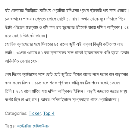
দুই বোলারের নিয়ন্ত্রিত বোলিংয়ে প্রোটিয়া ইনিংসের প্রথম বাউন্ডারি পায় নবম ওভারে।
১০ ওভারের পাওয়ার প্লেতে তোলে মোটে ১৮ রান। ওখান থেকে ঘুরে দাঁড়াতে গিয়ে
উল্টো এইডেন মারক্রাম ও রসি ফন ডার ডুসেনের উইকেট হারায় দক্ষিণ আফ্রিকা। ২৪
রানে নেই ৪ উইকেট তাদের।
হেনরিক ক্লাসেনের সঙ্গে মিলারের ৯৫ রানের জুটি এই ধাক্কা কিছুটা কাটালেও লাভ
হয়নি। ৩১তম ওভারে ৪৭ করা ক্লাসেনের সঙ্গে মার্কো ইয়েনসেনকে খালি হাতে ফেরান
অনিয়মিত বোলার হেড।
শেষ দিকের ব্যাটারদের সঙ্গে ছোট ছোট জুটিতে নিজের রানের সঙ্গে দলের রান বাড়ানোর
কাজ করেন মিলার। ১১৫ বলে শতক পূর্ণ করে কামিন্সের ঠিক পরের বলেই ফেরেন
তিনি। ২১২ রানে গুটিয়ে যায় দক্ষিণ আফ্রিকার ইনিংস। লড়াই জমলেও জয়ের জন্য
যথেষ্ট ছিল না এই রান। আবার সেমিফাইনালে স্বপ্নযাত্রা থামে প্রোটিয়াদের।
Categories:
Ticker
,
Top 4
Tags:
অস্ট্রেলিয়া সেমিফাইনালে