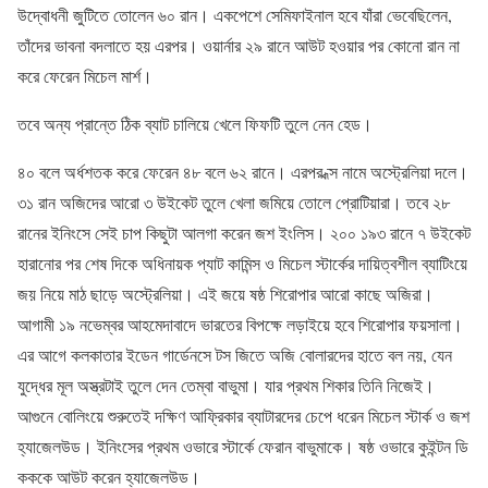
উদ্বোধনী জুটিতে তোলেন ৬০ রান। একপেশে সেমিফাইনাল হবে যাঁরা ভেবেছিলেন,
তাঁদের ভাবনা বদলাতে হয় এরপর। ওয়ার্নার ২৯ রানে আউট হওয়ার পর কোনো রান না
করে ফেরেন মিচেল মার্শ।
তবে অন্য প্রান্তে ঠিক ব্যাট চালিয়ে খেলে ফিফটি তুলে নেন হেড।
৪০ বলে অর্ধশতক করে ফেরেন ৪৮ বলে ৬২ রানে। এরপর ধ্স নামে অস্ট্রেলিয়া দলে।
৩১ রান অজিদের আরো ৩ উইকেট তুলে খেলা জমিয়ে তোলে প্রোটিয়ারা। তবে ২৮
রানের ইনিংসে সেই চাপ কিছুটা আলগা করেন জশ ইংলিস। ২০০ ১৯৩ রানে ৭ উইকেট
হারানোর পর শেষ দিকে অধিনায়ক প্যাট কামিন্স ও মিচেল স্টার্কের দায়িত্বশীল ব্যাটিংয়ে
জয় নিয়ে মাঠ ছাড়ে অস্ট্রেলিয়া। এই জয়ে ষষ্ঠ শিরোপার আরো কাছে অজিরা।
আগামী ১৯ নভেম্বর আহমেদাবাদে ভারতের বিপক্ষে লড়াইয়ে হবে শিরোপার ফয়সালা।
এর আগে কলকাতার ইডেন গার্ডেনসে টস জিতে অজি বোলারদের হাতে বল নয়, যেন
যুদ্ধের মূল অস্ত্রটাই তুলে দেন তেম্বা বাভুমা। যার প্রথম শিকার তিনি নিজেই।
আগুনে বোলিংয়ে শুরুতেই দক্ষিণ আফ্রিকার ব্যাটারদের চেপে ধরেন মিচেল স্টার্ক ও জশ
হ্যাজেলউড। ইনিংসের প্রথম ওভারে স্টার্কে ফেরান বাভুমাকে। ষষ্ঠ ওভারে কুইন্টন ডি
কককে আউট করেন হ্যাজেলউড।