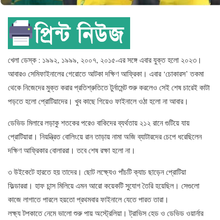
খেলা ডেস্ক : ১৯৯২, ১৯৯৯, ২০০৭, ২০১৫-এর সঙ্গে এবার যুক্ত হলো ২০২৩।
আবারও সেমিফাইনালের গেরোতে আটকা দক্ষিণ আফ্রিকা। এবার ‘চোকারস’ তকমা
থেকে নিজেদের মুক্ত করার প্রতিশ্রুতিতে টুর্নামেন্ট শুরু করলেও সেই শেষ চারেই কাটা
পড়তে হলো প্রোটিয়াদের। খুব কাছে গিয়েও ফাইনালে ওঠা হলো না আবার।
ডেভিড মিলারে লড়াকু শতকের পরেও বাকিদের ব্যর্থতায় ২১২ রানে গুটিয়ে যায়
প্রোটিয়ারা। নিয়ন্ত্রিত বোলিংয়ে রান তাড়ায় নামা অজি ব্যাটারদের চেপে ধরেছিলেন
দক্ষিণ আফ্রিকার বোলাররা। তবে শেষ রক্ষা হলো না।
৩ উইকেটে হারতে হয় তাদের। ছোট লক্ষ্যেও পাঁচটি ক্যাচ ছাড়েন প্রোটিয়া
ফিল্ডাররা। হাফ চান্স মিলিয়ে এমন আরো কয়েকটি সুযোগ তৈরি হয়েছিল। সেগুলো
কাজে লাগাতে পারলে হয়তো প্রথমবার ফাইনালে যেতে পারত তারা।
লক্ষ্য টপকাতে নেমে ভালো শুরু পায় অস্ট্রেলিয়া। ট্রাভিস হেড ও ডেভিড ওয়ার্নার