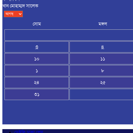
খান মোহাম্মদ সালেক
সোম
মঙ্গল
৩
৪
১০
১১
১
৮
২৪
২৫
৩১
ডেইলি ঢাকা প্রেস