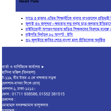
Recent Posts
সাড়ে ৩ হাজার এতিম শিক্ষার্থীকে খাবার খাওয়ালেন প্রতিমন্ত্রী ট
জুলাই ৩৬ জাদুঘর’—ক্ষমতার দম্ভ বনাম ছাত্র-জনতার ইতিহাসে
রাষ্ট্রবিরোধী অপতৎপরতায় জড়িত শিক্ষকদের বিরুদ্ধে ব্যবস্থা
রাষ্ট্রপতি নির্বাচন ২০ আগস্ট : ইসি
৩৬ জুলাইয়ে জাবির শেরে-বাংলা হলে প্রীতিভোজ অনুষ্ঠিত
বার্তা ও বাণিজ্যিক কার্যালয় ➤
হাসিনা মঞ্জিল (তিনতলা)
ট-১১৯, বীর উত্তম এ কে খন্দকার সড়ক
(গুলশান-বাড্ডা লিংক রোড)
গুলশান-১, ঢাকা-১২১২।
ফোন : 01711 938586, 01552 381515
প্রকাশক :
মোহাম্মদ বদরুজ্জামান তালুকদার
সম্পাদক :