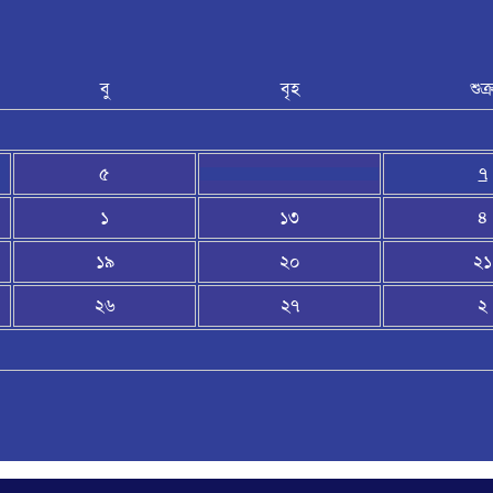
বু
বৃহ
শুক্
৫
৭
১
১৩
৪
১৯
২০
২১
২৬
২৭
২