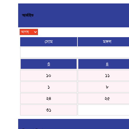
আর্কাইভ
সোম
মঙ্গল
৩
৪
১০
১১
১
৮
২৪
২৫
৩১