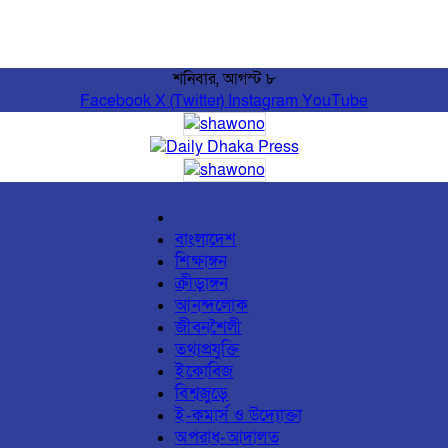
শনিবার, আগস্ট ৮
Facebook
X (Twitter)
Instagram
YouTube
বাংলাদেশ
শিক্ষাঙ্গন
ক্রীড়াঙ্গন
আনন্দলোক
জীবনশৈলী
তথ্যপ্রযুক্তি
ইকোবিজ
বিশ্বজুড়ে
ই-কমার্স ও উদ্যোক্তা
অপরাধ-আদালত