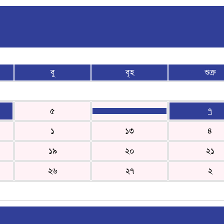
বু
বৃহ
শুক্র
৫
৭
১
১৩
৪
১৯
২০
২১
২৬
২৭
২