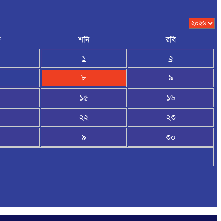
র
শনি
রবি
১
২
৮
৯
১৫
১৬
২২
২৩
৯
৩০