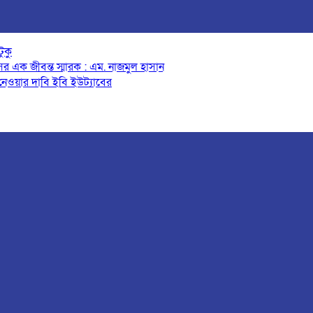
ুকু
র এক জীবন্ত স্মারক : এম. নাজমুল হাসান
 নেওয়ার দাবি ইবি ইউট্যাবের