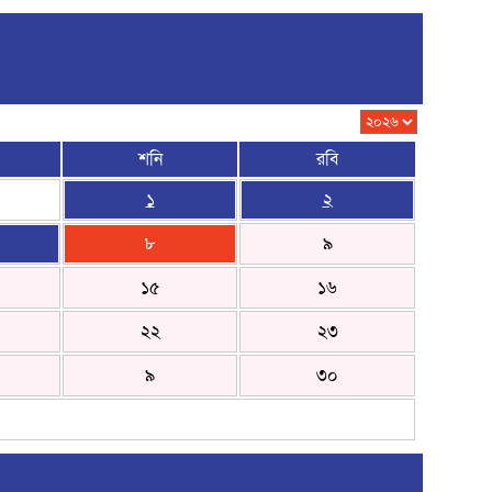
শনি
রবি
১
২
৮
৯
১৫
১৬
২২
২৩
৯
৩০