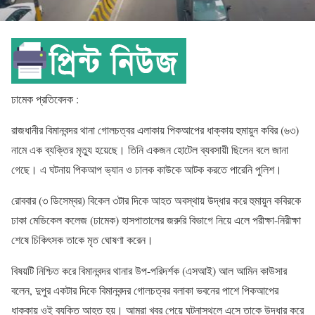
ঢামেক প্রতিবেদক :
রাজধানীর বিমানবন্দর থানা গোলচত্বর এলাকায় পিকআপের ধাক্কায় হুমায়ুন কবির (৬৩)
নামে এক ব্যক্তির মৃত্যু হয়েছে। তিনি একজন হোটেল ব্যবসায়ী ছিলেন বলে জানা
গেছে। এ ঘটনায় পিকআপ ভ্যান ও চালক কাউকে আটক করতে পারেনি পুলিশ।
রোববার (৩ ডিসেম্বর) বিকেল ৩টার দিকে আহত অবস্থায় উদ্ধার করে হুমায়ুন কবিরকে
ঢাকা মেডিকেল কলেজ (ঢামেক) হাসপাতালের জরুরি বিভাগে নিয়ে এলে পরীক্ষা-নিরীক্ষা
শেষে চিকিৎসক তাকে মৃত ঘোষণা করেন।
বিষয়টি নিশ্চিত করে বিমানবন্দর থানার উপ-পরিদর্শক (এসআই) আল আমিন কাউসার
বলেন, দুপুর একটার দিকে বিমানবন্দর গোলচত্বর বলাকা ভবনের পাশে পিকআপের
ধাক্কায় ওই ব্যক্তি আহত হয়। আমরা খবর পেয়ে ঘটনাস্থলে এসে তাকে উদ্ধার করে