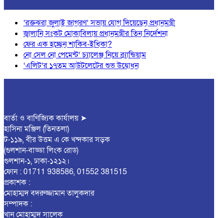
‘রক্তঝরা জুলাই জাগরণ’ সভায় যোগ দিয়েছেন প্রধানমন্ত্রী
জ্বালানি সংকট মোকাবিলায় প্রধানমন্ত্রীর তিন নির্দেশনা
ফের এক হচ্ছেন শাকিব-ইধিকা?
নো সেল নো পেমেন্ট’ চ্যালেঞ্জ নিয়ে ব্র্যান্ডিয়াম
‘এলিট’র ১৭তম আউটলেটের শুভ উদ্বোধন
বার্তা ও বাণিজ্যিক কার্যালয় ➤
হাসিনা মঞ্জিল (তিনতলা)
ট-১১৯, বীর উত্তম এ কে খন্দকার সড়ক
(গুলশান-বাড্ডা লিংক রোড)
গুলশান-১, ঢাকা-১২১২।
ফোন : 01711 938586, 01552 381515
প্রকাশক :
মোহাম্মদ বদরুজ্জামান তালুকদার
সম্পাদক :
খান মোহাম্মদ সালেক