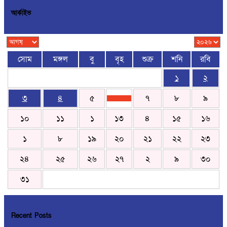
আর্কাইভ
সোম
মঙ্গল
বু
বৃহ
শুক্র
শনি
রবি
১
২
৩
৪
৫
৭
৮
৯
১০
১১
১
১৩
৪
১৫
১৬
১
৮
১৯
২০
২১
২২
২৩
২৪
২৫
২৬
২৭
২
৯
৩০
৩১
Recent Posts