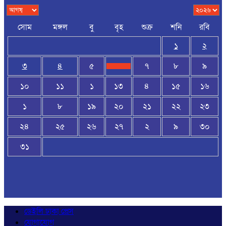
সোম
মঙ্গল
বু
বৃহ
শুক্র
শনি
রবি
১
২
৩
৪
৫
৭
৮
৯
১০
১১
১
১৩
৪
১৫
১৬
১
৮
১৯
২০
২১
২২
২৩
২৪
২৫
২৬
২৭
২
৯
৩০
৩১
ডেইলি ঢাকা প্রেস
যোগাযোগ