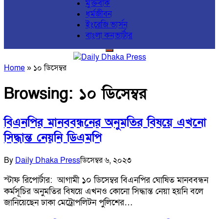
মুক্তবাক
ধর্মজীবন
ইংরেজি ভার্সন
বাংলা কনভার্টার
Home
»
১০ ডিসেম্বর
Browsing:
১০ ডিসেম্বর
বিএনপির মানববন্ধনের অনুমতির বিষয়ে এখনো
সিদ্ধান্ত নেয়নি ডিএমপি
By
Daily Dhaka Press
ডিসেম্বর ৬, ২০২৩
স্টাফ রিপোর্টার: আগামী ১০ ডিসেম্বর বিএনপির ঘোষিত মানববন্ধন
কর্মসূচির অনুমতির বিষয়ে এখনও কোনো সিদ্ধান্ত নেয়া হয়নি বলে
জানিয়েছেন ঢাকা মেট্রোপলিটন পুলিশের…