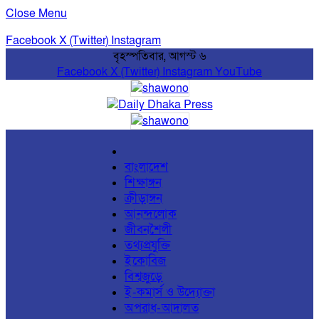
Close Menu
Facebook
X (Twitter)
Instagram
বৃহস্পতিবার, আগস্ট ৬
Facebook
X (Twitter)
Instagram
YouTube
বাংলাদেশ
শিক্ষাঙ্গন
ক্রীড়াঙ্গন
আনন্দলোক
জীবনশৈলী
তথ্যপ্রযুক্তি
ইকোবিজ
বিশ্বজুড়ে
ই-কমার্স ও উদ্যোক্তা
অপরাধ-আদালত