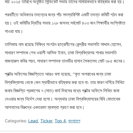
মার্চ ২০২৫ তারিখে অনুষ্ঠিত সিন্ডিকেট সভায় তাদের সাময়িকভাবে বহিষ্কার করা হয়।
পরবর্তীতে অধিকতর তদন্তের জন্য পাঁচ সদস্যবিশিষ্ট একটি তদন্ত কমিটি গঠন করা
হয়। ওই কমিটির দ্বিতীয় সভায় ১২৮ জসনহ সর্বমোট ৪০৩ জন শিক্ষার্থীর সংশ্লিষ্টতা
পাওয়া যায়।
তালিকায় নাম রয়েছে নিষিদ্ধ সংগঠন ছাত্রলীগের কেন্দ্রীয় সভাপতি সাদ্দাম হোসেন,
সাধারণ সম্পাদক শেখ ওয়ালী আসিফ ইনান, ঢাকা বিশ্ববিদ্যালয় শাখার সভাপতি
মাজহারুল কবির শয়ন, সাধারণ সম্পাদক তানভীর হাসান সৈকতসহ মোট ৩৮৫ জনের।
প্রক্টর অফিসের বিজ্ঞপ্তিতে আরও বলা হয়েছে, “কৃত অপরাধের জন্য ঢাকা
বিশ্ববিদ্যালয় থেকে কেন স্থায়ীভাবে বহিষ্কার করা হবে না- তার কারণ দর্শিয়ে লিখিত
জবাব বিজ্ঞপ্তি প্রকাশের ৭ (সাত) কার্য দিবসের মধ্যে প্রক্টর অফিসে লিখিত জমা
দেওয়ার জন্য নির্দেশ দেয়া হলো। অন্যথায় ঢাকা বিশ্ববিদ্যালয়ের বিধি মোতাবেক
আপনাদের বিরুদ্ধে একতরফা ব্যবস্থা গ্রহণ করা হবে।
Categories:
Lead
,
Ticker
,
Top 4
,
বাংলাদেশ