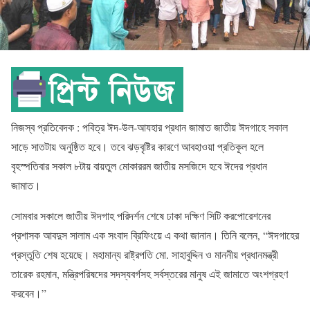
নিজস্ব প্রতিবেদক : পবিত্র ঈদ-উল-আযহার প্রধান জামাত জাতীয় ঈদগাহে সকাল
সাড়ে সাতটায় অনুষ্ঠিত হবে। তবে ঝড়বৃষ্টির কারণে আবহাওয়া প্রতিকূল হলে
বৃহস্পতিবার সকাল ৮টায় বায়তুল মোকাররম জাতীয় মসজিদে হবে ঈদের প্রধান
জামাত।
সোমবার সকালে জাতীয় ঈদগাহ পরিদর্শন শেষে ঢাকা দক্ষিণ সিটি করপোরেশনের
প্রশাসক আবদুস সালাম এক সংবাদ ব্রিফিংয়ে এ কথা জানান। তিনি বলেন, “ঈদগাহের
প্রস্তুতি শেষ হয়েছে। মহামান্য রাষ্ট্রপতি মো. সাহাবুদ্দিন ও মাননীয় প্রধানমন্ত্রী
তারেক রহমান, মন্ত্রিপরিষদের সদস্যবর্গসহ সর্বস্তরের মানুষ এই জামাতে অংশগ্রহণ
করবেন।”