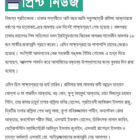
নিজস্ব প্রতিবেদক : ঢাকার পল্লবীতে আট বছর বয়সি স্কুলছাত্রী রামিসা আক্তারকে
ধর্ষণের পর হত্যাকাণ্ডের মামলায় এক দিনেই সাক্ষ্যগ্রহণ শেষ হয়েছে। মঙ্গলবার
ঢাকার মহানগর শিশু সহিংসতা দমন ট্রাইব্যুনালের বিচারক মাসরুর সালেকীন মামলার ১৬
জন সাক্ষীর জবানবন্দি গ্রহণ করেন। এদিন সাক্ষ্যগ্রহণের পাশাপাশি তাদের জেরাও
হয়েছে। সংশ্লিষ্ট আদালতের বেঞ্চ সহকারী পঙ্কজ পিটার গোমেজ এ তথ্য দিয়ে
বলেছেন, আত্মপক্ষ সমর্থন করে আসামিদের বক্তব্য উপস্থাপনের জন্য বুধবার দিন রাখা
হয়েছে।
এদিন ছিল সাক্ষ্যগ্রহণের ধার্য তারিখ। রামিসার বাবা মামলার বাদী আব্দুল হান্নান
মোল্লা ও মা পারভীন আক্তার, বড় বোন, ফুপু মাহমুদা আক্তার, চাচা মিজানুর রহমান
লিটন, তার বাসার চতুর্থ তলার বাসিন্দা মনির হোসেন, প্রতিবেশী জাকিরুল ইসলাম রাজু,
দ্বিতীয় তলার বাসিন্দা শেখ আবু সামা, ফুপা মনিরুজ্জামান শাহীন, কনস্টেবল রোমা
আক্তার, কনস্টেবল শরীফ মিয়া, এসআই ইকবাল হোসেন, চিকিৎসক নাসাদ জাবিন,
মেট্রোপলিটন ম্যাজিস্ট্রেট আমিনুল ইসলাম জুনাইদ, এসআই রাশেদুল ইসলাম ও
তদন্ত কর্মকর্তা এসআই মো. অহিদুজ্জামানের জবানবন্দি নেয় আদালত।