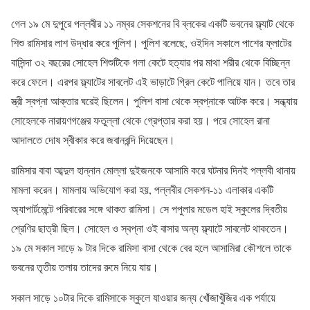
গেল ১৯ মে দুপুরে পল্লবীর ১১ নম্বর সেকশনের বি ব্লকের একটি ভবনের ফ্ল্যাট থেকে
শিশু রামিসার লাশ উদ্ধার করে পুলিশ। পুলিশ বলেছে, ওইদিন সকালে পাশের ফ্লাটের
বাসিন্দা ৩২ বছরের সোহেল শিশুটিকে গলা কেটে হত্যার পর মাথা শরীর থেকে বিচ্ছিন্ন
করে ফেলে। এরপর ফ্ল্যাটের সাবলেট এই ভাড়াটে গ্রিল কেটে পালিয়ে যান। তবে তার
স্ত্রী স্বপ্না আক্তার ঘরেই ছিলেন। পুলিশ বাসা থেকে স্বপ্নাকে আটক করে। সন্ধ্যায়
সোহেলকে নারায়ণগঞ্জের ফতুল্লা থেকে গ্রেপ্তার করা হয়। পরে সোহেল রানা
আদালতে দোষ স্বীকার করে জবানবন্দি দিয়েছেন।
রামিসার বাবা আব্দুল হান্নান মোল্লা দুইজনকে আসামি করে ঘটনার দিনই পল্লবী থানায়
মামলা করেন। মামলায় অভিযোগ করা হয়, পল্লবীর সেকশন-১১ এলাকার একটি
অ্যাপার্টমেন্টে পরিবারের সঙ্গে থাকত রামিসা। সে পপুলার মডেল হাই স্কুলের দ্বিতীয়
শ্রেণির ছাত্রী ছিল। সোহেল ও স্বপ্না ওই বাসার অন্য ফ্ল্যাটে সাবলেট থাকতেন।
১৯ মে সকাল সাড়ে ৯ টার দিকে রামিসা বাসা থেকে বের হলে আসামিরা কৌশলে তাকে
ভবনের তৃতীয় তলায় তাদের রুমে নিয়ে যায়।
সকাল সাড়ে ১০টার দিকে রামিসাকে স্কুলে যাওয়ার জন্য খোঁজাখুঁজির এক পর্যায়ে