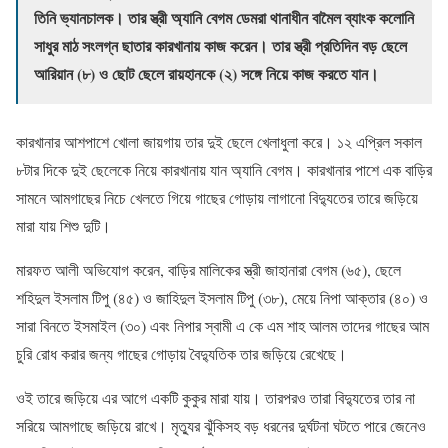
তিনি ভ্যানচালক। তার স্ত্রী অ্যানি বেগম ডেমরা থানাধীন বামৈল ব্যাংক কলোনি
সাধুর মাঠ সংলগ্ন ছাতার কারখানায় কাজ করেন। তার স্ত্রী প্রতিদিন বড় ছেলে
আরিয়ান (৮) ও ছোট ছেলে রায়হানকে (২) সঙ্গে নিয়ে কাজ করতে যান।
কারখানার আশপাশে খোলা জায়গায় তার দুই ছেলে খেলাধুলা করে। ১২ এপ্রিল সকাল
৮টার দিকে দুই ছেলেকে নিয়ে কারখানায় যান অ্যানি বেগম। কারখানার পাশে এক বাড়ির
সামনে আমগাছের নিচে খেলতে গিয়ে গাছের গোড়ায় লাগানো বিদ্যুতের তারে জড়িয়ে
মারা যায় শিশু দুটি।
মারফত আলী অভিযোগ করেন, বাড়ির মালিকের স্ত্রী জাহানারা বেগম (৬৫), ছেলে
শহিদুল ইসলাম টিপু (৪৫) ও জাহিদুল ইসলাম টিপু (৩৮), মেয়ে নিপা আক্তার (৪০) ও
সারা বিনতে ইসমাইল (৩০) এবং নিপার স্বামী এ কে এম শাহ আলম তাদের গাছের আম
চুরি রোধ করার জন্য গাছের গোড়ায় বৈদ্যুতিক তার জড়িয়ে রেখেছে।
ওই তারে জড়িয়ে এর আগে একটি কুকুর মারা যায়। তারপরও তারা বিদ্যুতের তার না
সরিয়ে আমগাছে জড়িয়ে রাখে। মৃত্যুর ঝুঁকিসহ বড় ধরনের দুর্ঘটনা ঘটতে পারে জেনেও