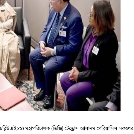
্থার (ডব্লিউএইচও) মহাপরিচালক (ডিজি) টেড্রোস আধানম গেব্রিয়াসিস সকলের জন্য