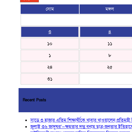
সোম
মঙ্গল
৩
৪
১০
১১
১
৮
২৪
২৫
৩১
Recent Posts
সাড়ে ৩ হাজার এতিম শিক্ষার্থীকে খাবার খাওয়ালেন প্রতিমন্ত্রী ট
জুলাই ৩৬ জাদুঘর’—ক্ষমতার দম্ভ বনাম ছাত্র-জনতার ইতিহাসে