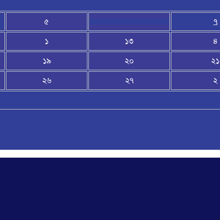
৫
৭
১
১৩
৪
১৯
২০
২১
২৬
২৭
২