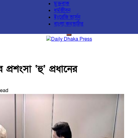
মুক্তবাক
ধর্মজীবন
ইংরেজি ভার্সন
বাংলা কনভার্টার
ার প্রশংসা ‘হু’ প্রধানের
Read