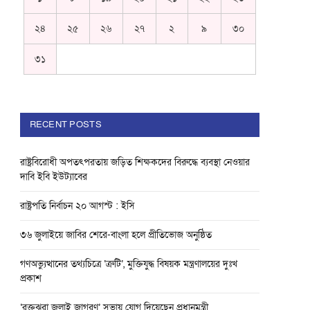
২৪
২৫
২৬
২৭
২
৯
৩০
৩১
RECENT POSTS
রাষ্ট্রবিরোধী অপতৎপরতায় জড়িত শিক্ষকদের বিরুদ্ধে ব্যবস্থা নেওয়ার
দাবি ইবি ইউট্যাবের
রাষ্ট্রপতি নির্বাচন ২০ আগস্ট : ইসি
৩৬ জুলাইয়ে জাবির শেরে-বাংলা হলে প্রীতিভোজ অনুষ্ঠিত
গণঅভ্যুত্থানের তথ্যচিত্রে ‘ত্রুটি’, মুক্তিযুদ্ধ বিষয়ক মন্ত্রণালয়ের দুঃখ
প্রকাশ
‘রক্তঝরা জুলাই জাগরণ’ সভায় যোগ দিয়েছেন প্রধানমন্ত্রী