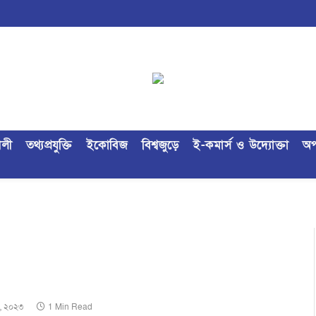
ৈলী
তথ্যপ্রযুক্তি
ইকোবিজ
বিশ্বজুড়ে
ই-কমার্স ও উদ্যোক্তা
অপ
২, ২০২৩
1 Min Read