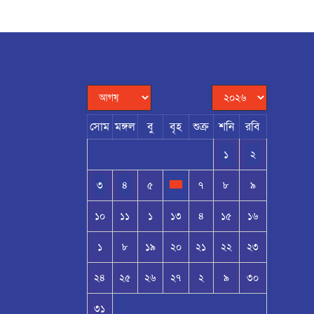
সোম
মঙ্গল
বু
বৃহ
শুক্র
শনি
রবি
১
২
৩
৪
৫
৭
৮
৯
১০
১১
১
১৩
৪
১৫
১৬
১
৮
১৯
২০
২১
২২
২৩
২৪
২৫
২৬
২৭
২
৯
৩০
৩১