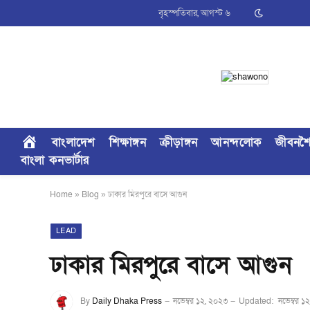
বৃহস্পতিবার, আগস্ট ৬
বাংলাদেশ
শিক্ষাঙ্গন
ক্রীড়াঙ্গন
আনন্দলোক
জীবনশ
বাংলা কনভার্টার
Home
»
Blog
»
ঢাকার মিরপুরে বাসে আগুন
LEAD
ঢাকার মিরপুরে বাসে আগুন
By
Daily Dhaka Press
নভেম্বর ১২, ২০২৩
Updated:
নভেম্বর ১