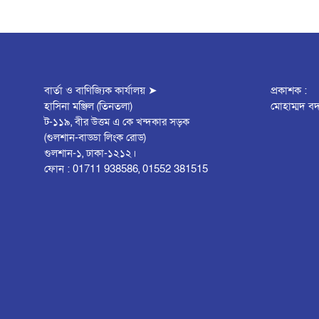
বার্তা ও বাণিজ্যিক কার্যালয় ➤
প্রকাশক :
হাসিনা মঞ্জিল (তিনতলা)
মোহাম্মদ বদ
ট-১১৯, বীর উত্তম এ কে খন্দকার সড়ক
(গুলশান-বাড্ডা লিংক রোড)
গুলশান-১, ঢাকা-১২১২।
ফোন : 01711 938586, 01552 381515