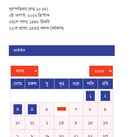
বৃহস্পতিবার (রাত ১০:৫৮)
৬ই আগস্ট, ২০২৬ খ্রিস্টাব্দ
২৩শে সফর, ১৪৪৮ হিজরি
২২শে শ্রাবণ, ১৪৩৩ বঙ্গাব্দ (বর্ষাকাল)
আর্কাইভ
সোম
মঙ্গল
বু
বৃহ
শুক্র
শনি
রবি
১
২
৩
৪
৫
৭
৮
৯
১০
১১
১
১৩
৪
১৫
১৬
১
৮
১৯
২০
২১
২২
২৩