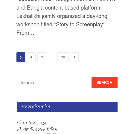
and Bangla content-based platform
Lekhalikhi jointly organized a day-long
workshop titled “Story to Screenplay:
From…
Next
…
১
২
৩
৩৫
আজকের দিন-তারিখ
শনিবার (রাত ৮:২১)
৮ই আগস্ট, ২০২৬ খ্রিস্টাব্দ