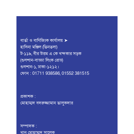
বার্তা ও বাণিজ্যিক কার্যালয় ➤
হাসিনা মঞ্জিল (তিনতলা)
ট-১১৯, বীর উত্তম এ কে খন্দকার সড়ক
(গুলশান-বাড্ডা লিংক রোড)
গুলশান-১, ঢাকা-১২১২।
ফোন : 01711 938586, 01552 381515
প্রকাশক :
মোহাম্মদ বদরুজ্জামান তালুকদার
সম্পাদক :
খান মোহাম্মদ সালেক