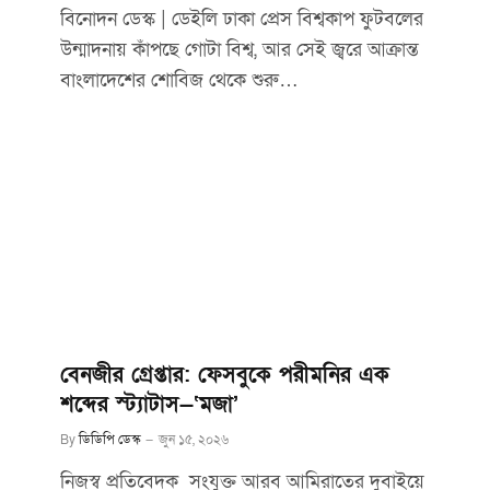
বিনোদন ডেস্ক | ডেইলি ঢাকা প্রেস বিশ্বকাপ ফুটবলের
উন্মাদনায় কাঁপছে গোটা বিশ্ব, আর সেই জ্বরে আক্রান্ত
বাংলাদেশের শোবিজ থেকে শুরু…
বেনজীর গ্রেপ্তার: ফেসবুকে পরীমনির এক
শব্দের স্ট্যাটাস—‘মজা’
By
ডিডিপি ডেস্ক
জুন ১৫, ২০২৬
নিজস্ব প্রতিবেদক সংযুক্ত আরব আমিরাতের দুবাইয়ে