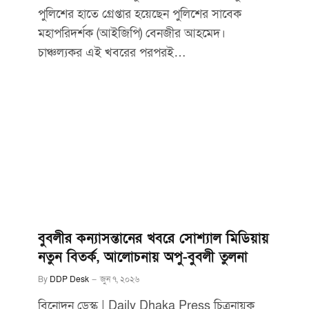
পুলিশের হাতে গ্রেপ্তার হয়েছেন পুলিশের সাবেক
মহাপরিদর্শক (আইজিপি) বেনজীর আহমেদ।
চাঞ্চল্যকর এই খবরের পরপরই…
বুবলীর কন্যাসন্তানের খবরে সোশ্যাল মিডিয়ায়
নতুন বিতর্ক, আলোচনায় অপু-বুবলী তুলনা
By
DDP Desk
জুন ৭, ২০২৬
বিনোদন ডেস্ক | Daily Dhaka Press চিত্রনায়ক