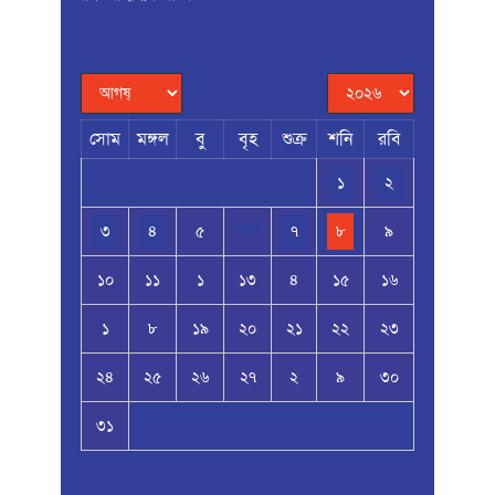
সোম
মঙ্গল
বু
বৃহ
শুক্র
শনি
রবি
১
২
৩
৪
৫
৭
৮
৯
১০
১১
১
১৩
৪
১৫
১৬
১
৮
১৯
২০
২১
২২
২৩
২৪
২৫
২৬
২৭
২
৯
৩০
৩১