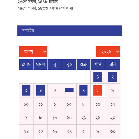
২৫শে সফর, ১৪৪৮ হিজরি
২৪শে শ্রাবণ, ১৪৩৩ বঙ্গাব্দ (বর্ষাকাল)
আর্কাইভ
সোম
মঙ্গল
বু
বৃহ
শুক্র
শনি
রবি
১
২
৩
৪
৫
৭
৮
৯
১০
১১
১
১৩
৪
১৫
১৬
১
৮
১৯
২০
২১
২২
২৩
২৪
২৫
২৬
২৭
২
৯
৩০