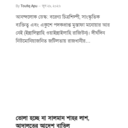
By
Toufiq Apu
জুন ২৯, ২০২৬
আনন্দলোক ডেস্ক: বরেণ্য চিত্রশিল্পী, সাংস্কৃতিক
ব্যক্তিত্ব এবং একুশে পদকপ্রাপ্ত মুস্তাফা মনোয়ার আর
নেই (ইন্নালিল্লাহি ওয়াইন্নাইলাহি রাজিউন)। দীর্ঘদিন
নিউমোনিয়াজনিত জটিলতায় রাজধানীর…
তোলা হচ্ছে না সালমান শাহর লাশ,
আদালতের আদেশ বাতিল