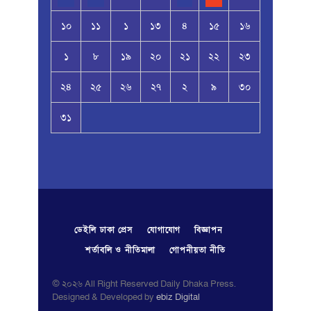
১০
১১
১
১৩
৪
১৫
১৬
১
৮
১৯
২০
২১
২২
২৩
২৪
২৫
২৬
২৭
২
৯
৩০
৩১
ডেইলি ঢাকা প্রেস
যোগাযোগ
বিজ্ঞাপন
শর্তাবলি ও নীতিমালা
গোপনীয়তা নীতি
© ২০২৬ All Right Reserved Daily Dhaka Press.
Designed & Developed by
ebiz Digital