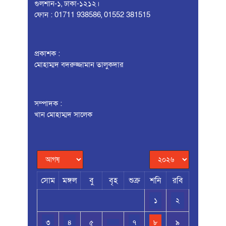
গুলশান-১, ঢাকা-১২১২।
ফোন : 01711 938586, 01552 381515
প্রকাশক :
মোহাম্মদ বদরুজ্জামান তালুকদার
সম্পাদক :
খান মোহাম্মদ সালেক
সোম
মঙ্গল
বু
বৃহ
শুক্র
শনি
রবি
১
২
৩
৪
৫
৭
৮
৯