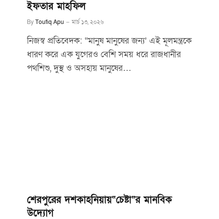
ইফতার মাহফিল
By
Toufiq Apu
মার্চ ১৩, ২০২৬
নিজস্ব প্রতিবেদক: “মানুষ মানুষের জন্য’ এই মূলমন্ত্রকে
ধারণ করে এক যুগেরও বেশি সময় ধরে রাজধানীর
পথশিশু, দুস্থ ও অসহায় মানুষের…
শেরপুরের দশকাহনিয়ায়“চেষ্টা”র মানবিক
উদ্যোগ