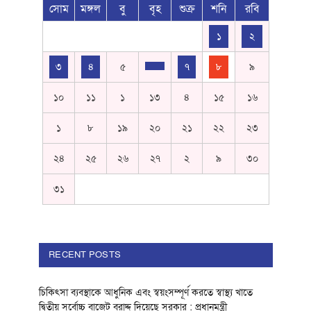
সোম
মঙ্গল
বু
বৃহ
শুক্র
শনি
রবি
১
২
৩
৪
৫
৭
৮
৯
১০
১১
১
১৩
৪
১৫
১৬
১
৮
১৯
২০
২১
২২
২৩
২৪
২৫
২৬
২৭
২
৯
৩০
৩১
RECENT POSTS
চিকিৎসা ব্যবস্থাকে আধুনিক এবং স্বয়ংসম্পূর্ণ করতে স্বাস্থ্য খাতে
দ্বিতীয় সর্বোচ্চ বাজেট বরাদ্দ দিয়েছে সরকার : প্রধানমন্ত্রী