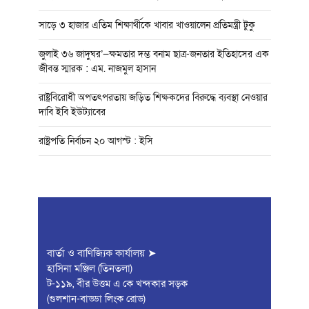
সাড়ে ৩ হাজার এতিম শিক্ষার্থীকে খাবার খাওয়ালেন প্রতিমন্ত্রী টুকু
জুলাই ৩৬ জাদুঘর’—ক্ষমতার দম্ভ বনাম ছাত্র-জনতার ইতিহাসের এক
জীবন্ত স্মারক : এম. নাজমুল হাসান
রাষ্ট্রবিরোধী অপতৎপরতায় জড়িত শিক্ষকদের বিরুদ্ধে ব্যবস্থা নেওয়ার
দাবি ইবি ইউট্যাবের
রাষ্ট্রপতি নির্বাচন ২০ আগস্ট : ইসি
বার্তা ও বাণিজ্যিক কার্যালয় ➤
হাসিনা মঞ্জিল (তিনতলা)
ট-১১৯, বীর উত্তম এ কে খন্দকার সড়ক
(গুলশান-বাড্ডা লিংক রোড)