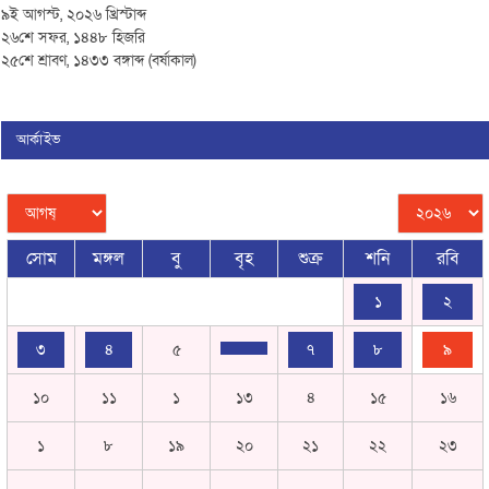
৯ই আগস্ট, ২০২৬ খ্রিস্টাব্দ
২৬শে সফর, ১৪৪৮ হিজরি
২৫শে শ্রাবণ, ১৪৩৩ বঙ্গাব্দ (বর্ষাকাল)
আর্কাইভ
সোম
মঙ্গল
বু
বৃহ
শুক্র
শনি
রবি
১
২
৩
৪
৫
৭
৮
৯
১০
১১
১
১৩
৪
১৫
১৬
১
৮
১৯
২০
২১
২২
২৩