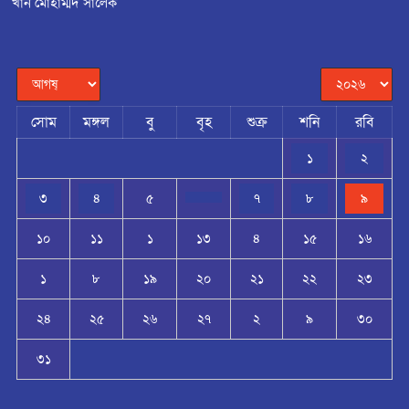
খান মোহাম্মদ সালেক
সোম
মঙ্গল
বু
বৃহ
শুক্র
শনি
রবি
১
২
৩
৪
৫
৭
৮
৯
১০
১১
১
১৩
৪
১৫
১৬
১
৮
১৯
২০
২১
২২
২৩
২৪
২৫
২৬
২৭
২
৯
৩০
৩১