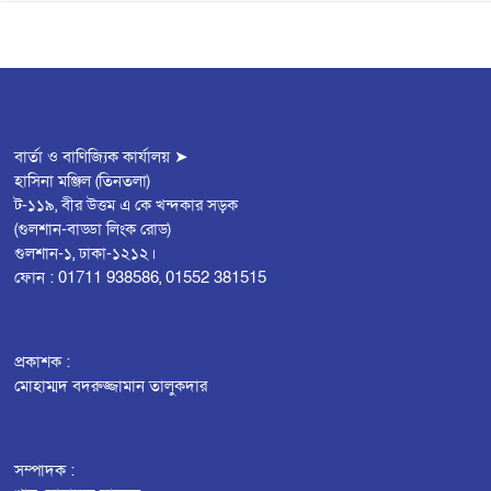
বার্তা ও বাণিজ্যিক কার্যালয় ➤
হাসিনা মঞ্জিল (তিনতলা)
ট-১১৯, বীর উত্তম এ কে খন্দকার সড়ক
(গুলশান-বাড্ডা লিংক রোড)
গুলশান-১, ঢাকা-১২১২।
ফোন : 01711 938586, 01552 381515
প্রকাশক :
মোহাম্মদ বদরুজ্জামান তালুকদার
সম্পাদক :