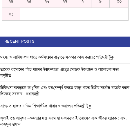
২৪
২৫
২৬
২৭
২
৯
৩০
৩১
RECENT POSTS
মৎস্য ও প্রাণিসম্পদ খাতে কর্মসংস্থান বাড়াতে সরকার কাজ করছে: প্রতিমন্ত্রী টুকু
তারেক রহমানের ‘পাঁচ মাসের উন্নয়নযাত্রা’ গ্রন্থের মোড়ক উন্মোচন ও আলোচনা সভা
অনুষ্ঠিত
চিকিৎসা ব্যবস্থাকে আধুনিক এবং স্বয়ংসম্পূর্ণ করতে স্বাস্থ্য খাতে দ্বিতীয় সর্বোচ্চ বাজেট বরাদ্দ
দিয়েছে সরকার : প্রধানমন্ত্রী
সাড়ে ৩ হাজার এতিম শিক্ষার্থীকে খাবার খাওয়ালেন প্রতিমন্ত্রী টুকু
জুলাই ৩৬ জাদুঘর’—ক্ষমতার দম্ভ বনাম ছাত্র-জনতার ইতিহাসের এক জীবন্ত স্মারক : এম.
নাজমুল হাসান