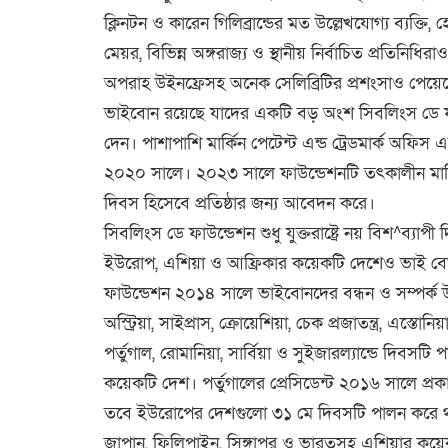
ক্লিনটন ও কারেন গিলিব্রান্ডের মত উল্লেখযোগ্য ব্যক্তি
মেয়র, বিভিন্ন অঙ্গরাজ্য ও স্থানীয় নির্ব️াচিত প্রতিনিধির
অপরাহ উইনফ্রেসহ অনেক সেলিব্রিটির প্রশংসাও পেয়েছে 
ভাইবোন রয়েছে যাদের একটি বড় অংশ সিবলিংস ডে ফা
দেন। পাশাপাশি মার্কি️ন পেটেন্ট এন্ড ট্রেডমার্ক️ অফি
২০২০ সালে। ২০২৩ সালে ফাউন্ডেশনটি তৎকালীন মার্কি
দিবস হিসেবে প্রতিষ্ঠার জন্য আবেদন করে।
সিবলিংস ডে ফাউন্ডেশন শুধু যুক্তরাষ্ট্রে নয় বিশ^ব্যাপী
ইউরোপ, এশিয়া ও আফ্রিকার কয়েকটি দেশেও ভাই বো
ফাউন্ডেশন ২০১৪ সালে ভাইবোনদের বন্ধন ও সম্পর্ক️ উ
অস্ট্রিয়া, সাইপ্রাস, ক্রোয়েশিয়া, চেক প্রজাতন্ত্র, এস্তোনিয়া,
পর্ত️ুগাল, রোমানিয়া, সার্বি️য়া ও সুইজারল্যান্ডে দিব
কয়েকটি দেশ। পর্ত️ুগালের প্রেসিডেন্ট ২০১৬ সালে প্র
তবে ইউরোপের দেশগুলো ৩১ মে দিবসটি পালন করে 
জাপান, ফিলিপাইন, সিঙ্গাপুর ও ভারতসহ এশিয়ার কয়ে