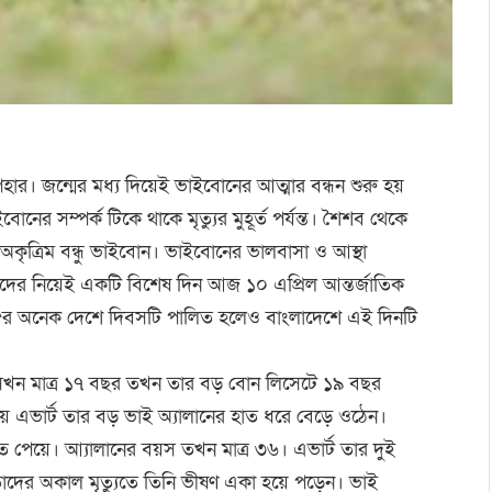
উপহার। জন্মের মধ্য দিয়েই ভাইবোনের আত্মার বন্ধন শুরু হয়
োনের সম্পর্ক️ টিকে থাকে মৃত্যুর মুহূর্ত️ পর্য️ন্ত। শৈশব থেকে
 অকৃত্রিম বন্ধু ভাইবোন। ভাইবোনের ভালবাসা ও আস্থা
ের নিয়েই একটি বিশেষ দিন আজ ১০ এপ্রিল আন্তর্জ️াতিক
ে^র অনেক দেশে দিবসটি পালিত হলেও বাংলাদেশে এই দিনটি
র বয়স সখন মাত্র ১৭ বছর তখন তার বড় বোন লিসেটে ১৯ বছর
ময় এভার্ট️ তার বড় ভাই অ্যালানের হাত ধরে বেড়ে ওঠেন।
ত পেয়ে। আ্যালানের বয়স তখন মাত্র ৩৬। এভার্ট️ তার দুই
 তাদের অকাল মৃত্যুতে তিনি ভীষণ একা হয়ে পড়েন। ভাই