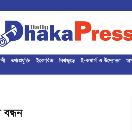
ৈলী
তথ্যপ্রযুক্তি
ইকোবিজ
বিশ্বজুড়ে
ই-কমার্স ও উদ্যোক্তা
অপ
 বন্ধন