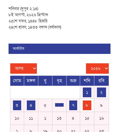
শনিবার (দুপুর ২:১৪)
৮ই আগস্ট, ২০২৬ খ্রিস্টাব্দ
২৫শে সফর, ১৪৪৮ হিজরি
২৪শে শ্রাবণ, ১৪৩৩ বঙ্গাব্দ (বর্ষাকাল)
আর্কাইভ
সোম
মঙ্গল
বু
বৃহ
শুক্র
শনি
রবি
১
২
৩
৪
৫
৭
৮
৯
১০
১১
১
১৩
৪
১৫
১৬
১
৮
১৯
২০
২১
২২
২৩