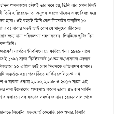
ন্মদিন পালনকালে হঠাৎই তার মনে হয়, তিনি আর কোন দিনই
ী তিনি হারিয়েছেন তা অনুভব করতে থাকেন এবং বিষন্ন হয়ে
াদের ছায়া। ওই বছরই তিনি বোন লিসেটের জন্মদিন ১০
মা এবং বাবার মতই ভাই বোন যে মানুষের জীবনের
রার জন্য নানা পরিকল্পনা গ্রহণ করেন। দিনটিকে ছুটির দিন
কেন তিনি।
্বেচ্ছাসেবী সংগঠন ‘সিবলিংস ডে ফাউন্ডেশন’। ১৯৯৯ সালে
 আগেই ১৯৯৭ সালে নিউইয়র্কে️র ১৪তম কংগ্রেসনাল জেলার
ুষ্ঠানিকভাবে ১০ এপ্রিল ভাই বোন দিবসকে অভিবাদন জানান।
অন্তর্ভ️ুক্ত হয়। পরবর্তি️তে মার্কি️ন প্রেসিডেন্ট এই
জর্জ️ বুশ ও বারাক ওবামা ২০০০, ২০০৮ ও ২০১৬ সালে এই
ের নানা উদ্যোগের প্রশংসাও করেন তারা। ৪৯ জন মার্কি️ন
গ বাস্তবায়নে সব ধরণের সমর্থ️ন জানান। ১৯৯৮ সাল থেকে
ানাতে সিনেটর এডওয়ার্ড️ কেনেডি, চাক শুমার, হিলারি