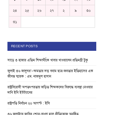
২৪
২৫
২৬
২৭
২
৯
৩০
৩১
RECENT POSTS
সাড়ে ৩ হাজার এতিম শিক্ষার্থীকে খাবার খাওয়ালেন প্রতিমন্ত্রী টুকু
জুলাই ৩৬ জাদুঘর’—ক্ষমতার দম্ভ বনাম ছাত্র-জনতার ইতিহাসের এক
জীবন্ত স্মারক : এম. নাজমুল হাসান
রাষ্ট্রবিরোধী অপতৎপরতায় জড়িত শিক্ষকদের বিরুদ্ধে ব্যবস্থা নেওয়ার
দাবি ইবি ইউট্যাবের
রাষ্ট্রপতি নির্বাচন ২০ আগস্ট : ইসি
৩৬ জুলাইয়ে জাবির শেরে-বাংলা হলে প্রীতিভোজ অনুষ্ঠিত