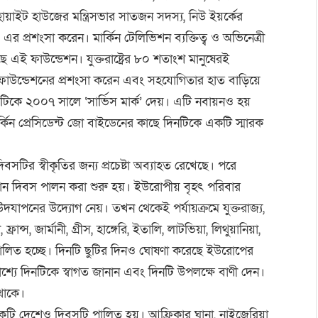
, হোয়াইট হাউজের মন্ত্রিসভার সাতজন সদস্য, নিউ ইয়র্কে️র
াও এর প্রশংসা করেন। মার্কি️ন টেলিভিশন ব্যক্তিত্ব ও অভিনেত্রী
এই ফাউন্ডেশন। যুক্তরাষ্ট্রের ৮০ শতাংশ মানুষেরই
উন্ডেশনের প্রশংসা করেন এবং সহযোগিতার হাত বাড়িয়ে
স এটিকে ২০০৭ সালে ‘সার্ভি️স মার্ক️’ দেয়। এটি নবায়নও হয়
️ন প্রেসিডেন্ট জো বাইডেনের কাছে দিনটিকে একটি স্মারক
 দিবসটির স্বীকৃতির জন্য প্রচেষ্টা অব্যাহত রেখেছে। পরে
ন দিবস পালন করা শুরু হয়। ইউরোপীয় বৃহৎ পরিবার
দযাপনের উদ্যোগ নেয়। তখন থেকেই পর্য️ায়ক্রমে যুক্তরাজ্য,
 ফ্রান্স, জার্ম️ানী, গ্রীস, হাঙ্গেরি, ইতালি, লাটভিয়া, লিথুয়ানিয়া,
সটি পালিত হচ্ছে। দিনটি ছুটির দিনও ঘোষণা করেছে ইউরোপের
কাশ্যে দিনটিকে স্বাগত জানান এবং দিনটি উপলক্ষে বাণী দেন।
থাকে।
কটি দেশেও দিবসটি পালিত হয়। আফ্রিকার ঘানা, নাইজেরিয়া