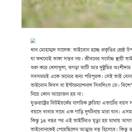
খান মোহাম্মদ সালেক: ভাইবোন হচ্ছে প্রকৃতির শ্রেষ্ঠ 
যা কখনোই ভাঙ্গা সম্ভব নয়। জীবনের সর্বে️াচ্চ স্থায়ী ভাইব
শুরু করে খেলাধুলা, ঝগড়া ঝাটি আর দুষ্টুমির অংশীদার
সবসময়ই একে অন্যের জন্য পরিপুরক। সেই ভাই বোনদ
ভাইবোন দিবস বা ইন্টারন্যাশনাল সিবলিংস ডে। বিশ
নিয়ে কোন আয়োজন হয় না।
যুক্তরাষ্ট্রের নিউইয়র্কে️র নাগরিক ক্লডিয়া এভার্টে️
বয়সে বাবার সাথে এক গাড়ি দুর্ঘ️টনায় মারা যান। এস
কিন্তু ১৪ বছর পর এই ভাইটিরও মৃত্যু হয় মাথায় আঘা
ভাইবোনকেই পেয়েছিলেন আত্মার বন্ধু হিসেবে। কিন্তু