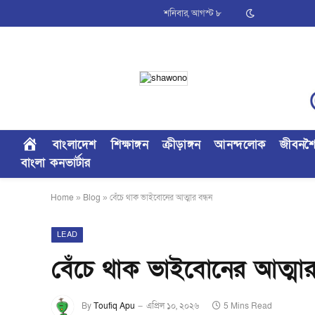
শনিবার, আগস্ট ৮
বাংলাদেশ
শিক্ষাঙ্গন
ক্রীড়াঙ্গন
আনন্দলোক
জীবনশ
বাংলা কনভার্টার
Home
»
Blog
»
বেঁচে থাক ভাইবোনের আত্মার বন্ধন
LEAD
বেঁচে থাক ভাইবোনের আত্মার
By
Toufiq Apu
এপ্রিল ১০, ২০২৬
5 Mins Read