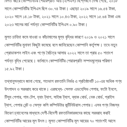
বিগত বছরে কোম্পানিটির শেয়ারপ্রতি আয় (ইপিএস) বিশ্লেষনে দেখা গেছে, ২০১৮
সালে কোম্পানিটির ইপিএস ছিল ৩০.৭৪ টাকা। এছাড়া ২০১৯ সালে ১৬.৫৪ টাকা,
২০২০ সালে ১৪.১৮ টাকা, ২০২১ সালে ১০.৪৩ টাকা, ২০২২ সালে ১৫.৬৪ টাকা এবং
২০২৩ সালের মার্চ পর্যন্ত কোম্পানিটির ইপিএস ০.৯০ টাকা।
মুলত চাহিদা কমে যাওয়া ও কাঁচামালের মূল্য বৃদ্ধির কারণে ২০১৯ ও ২০২১ সালে
কোম্পানিটির মুনাফা কিছুটা কমেছে বলে জানিয়েছেন কোম্পানি কর্তৃপক্ষ। তবে নতুন
প্রোডাকশন লাইন এবং পণ্যে বৈচিত্র আসায় ২০২২ সালে তা প্রায় ৫০ শতাংশ
পর্যন্ত বৃদ্ধি পেয়েছে। বর্তমানে কোম্পানিটির শেয়ারপ্রতি সম্পদমূল্যের পরিমাণ
১৫.৯২ টাকা।
তথ্যানুসন্ধানে জানা গেছে, শতভাগ রফতানি নির্ভর এ প্রতিষ্ঠানটি ১০-এর অধিক পণ্য
উৎপাদন ও সরবরাহ করে থাকে। এরমধ্যে- সেলফ এডহেসিভ পেপার, ফটো ইনলে,
টিস্যু পেপার, গাম টেপ, হ্যাং ট্যাগ, সাইজ ট্যাগ, ব্যাক বোর্ড, নেক বোর্ড, প্রাইস
ট্যাগ, পেপার বেন্ট ও সেল্ফ কপি কম্পিউটার কন্টিনিউয়াস পেপার। এসব পণ্য নিজস্ব
বিতরণ চ্যানেলের মাধ্যমে দেশী-বিদেশী রফতানিকারকদের কাছে সরবরাহ করাই
কোম্পানিটির আয়ের মূল উৎস। মূলত কোম্পানিটির মূল আয়ের ৭০ শতাংশই আসে