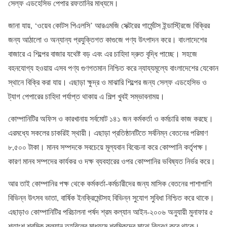
সেল্ফ এডহেসিভ পেপার রফতানির মাধ্যমে।
জানা যায়, ‘ওয়েব কোটস পিএলসি’ আরএমজি সেক্টরের গার্মেন্টস ইন্ডাস্ট্রিজে বিক্রির
জন্য আঠালো ও অন্যান্য প্রযুক্তিগত কাগুজে পণ্য উৎপাদন করে। বাংলাদেশের
বাজারে এ শিল্পের বাজার যথেষ্ট বড় এবং এর চাহিদা দ্রুত বৃদ্ধি পাচ্ছে। সহজে
বহনযোগ্য হওয়ায় এসব পণ্য গুণগতমান নিশ্চিত করে ন্যায্যমূল্যে বাংলাদেশের যেকোন
স্থানে বিক্রি করা যায়। এছাড়া ক্ষুদ্র ও মাঝারি শিল্পের জন্য সেল্ফ এডহেসিভ ও
ট্যাগ পেপারের চাহিদা পর্যাপ্ত থাকায় এ শিল্প খুবই সম্ভাবনাময়।
কোম্পানিটির অফিস ও কারখানায় সর্বমোট ১৪১ জন কর্মকর্তা ও কর্মচারি কাজ করছে।
এরমধ্যে সকলের চাকরিই স্থায়ী। এছাড়া প্রতিষ্ঠানটিতে সর্বনিম্ন বেতনের পরিমাণ
৮,৫০০ টাকা। মানব সম্পদকে সবচেয়ে মূল্যবান বিবেচনা করে কোম্পানি কর্তৃপক্ষ।
কারণ মানব সম্পদের কার্যকর ও দক্ষ ব্যবহারের ওপর কোম্পানির ভবিষ্যত নির্ভর করে।
আর তাই কোম্পানির পক্ষ থেকে কর্মকর্তা-কর্মচারীদের জন্য মাসিক বেতনের পাশাপাশি
বিভিন্ন উৎসব ভাতা, বার্ষিক ইনক্রিমেন্টসহ বিভিন্ন সুযোগ সুবিধা নিশ্চিত করে থাকে।
এছাড়াও কোম্পানিটির পরিচালনা পর্ষদ শ্রম কল্যান আইন-২০০৬ অনুযায়ী মুনাফার ৫
শতাংশ শ্রমিক কল্যান তহবিলের মাধ্যমে শ্রমিকদের মাঝে বিতরণ করে থাকে।