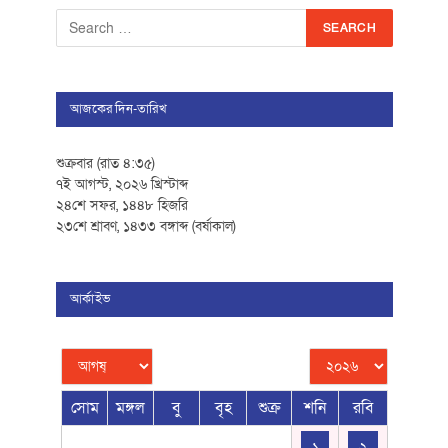
আজকের দিন-তারিখ
শুক্রবার (রাত ৪:৩৫)
৭ই আগস্ট, ২০২৬ খ্রিস্টাব্দ
২৪শে সফর, ১৪৪৮ হিজরি
২৩শে শ্রাবণ, ১৪৩৩ বঙ্গাব্দ (বর্ষাকাল)
আর্কাইভ
সোম
মঙ্গল
বু
বৃহ
শুক্র
শনি
রবি
১
২