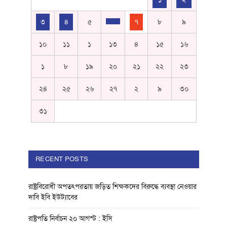
৩
৪
৫
৭
৮
৯
১০
১১
১
১৩
৪
১৫
১৬
১
৮
১৯
২০
২১
২২
২৩
২৪
২৫
২৬
২৭
২
৯
৩০
৩১
RECENT POSTS
রাষ্ট্রবিরোধী অপতৎপরতায় জড়িত শিক্ষকদের বিরুদ্ধে ব্যবস্থা নেওয়ার
দাবি ইবি ইউট্যাবের
রাষ্ট্রপতি নির্বাচন ২০ আগস্ট : ইসি