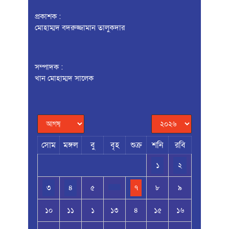
প্রকাশক :
মোহাম্মদ বদরুজ্জামান তালুকদার
সম্পাদক :
খান মোহাম্মদ সালেক
সোম
মঙ্গল
বু
বৃহ
শুক্র
শনি
রবি
১
২
৩
৪
৫
৭
৮
৯
১০
১১
১
১৩
৪
১৫
১৬