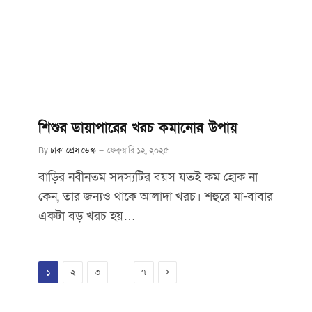
শিশুর ডায়াপারের খরচ কমানোর উপায়
By
ঢাকা প্রেস ডেস্ক
ফেব্রুয়ারি ১২, ২০২৫
বাড়ির নবীনতম সদস্যটির বয়স যতই কম হোক না
কেন, তার জন্যও থাকে আলাদা খরচ। শহুরে মা-বাবার
একটা বড় খরচ হয়…
Next
…
১
২
৩
৭