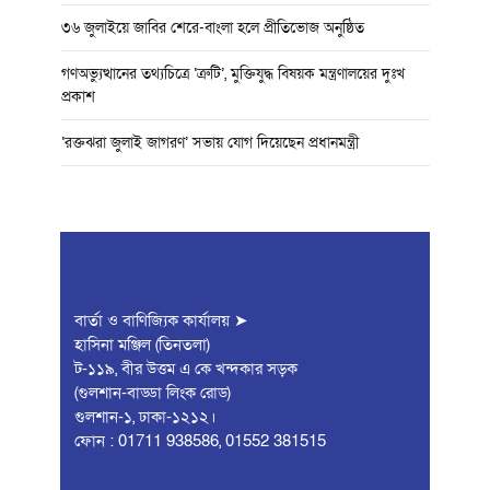
৩৬ জুলাইয়ে জাবির শেরে-বাংলা হলে প্রীতিভোজ অনুষ্ঠিত
গণঅভ্যুত্থানের তথ্যচিত্রে ‘ত্রুটি’, মুক্তিযুদ্ধ বিষয়ক মন্ত্রণালয়ের দুঃখ
প্রকাশ
‘রক্তঝরা জুলাই জাগরণ’ সভায় যোগ দিয়েছেন প্রধানমন্ত্রী
বার্তা ও বাণিজ্যিক কার্যালয় ➤
হাসিনা মঞ্জিল (তিনতলা)
ট-১১৯, বীর উত্তম এ কে খন্দকার সড়ক
(গুলশান-বাড্ডা লিংক রোড)
গুলশান-১, ঢাকা-১২১২।
ফোন : 01711 938586, 01552 381515